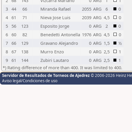
2
68
143
Vizcarra Mariano
0
ARG
1
1
3
44
66
Miranda Rafael
2055
ARG
6
0
4
61
71
Nieva Jose Luis
2039
ARG
4,5
0
5
56
123
Esposito Jorge
0
ARG
2
0
6
60
82
Benedetti Antonella
1976
ARG
4,5
0
7
66
129
Gravano Alejandro
0
ARG
1,5
½
8
67
138
Murro Enzo
0
ARG
2,5
1
9
61
144
Zubiri Lautaro
0
ARG
2,5
1
*) Rating difference of more than 400. It was limited to 400.
Servidor de Resultados de Torneos de Ajedrez
© 2006-2026 Heinz H
Aviso legal/Condiciones de uso