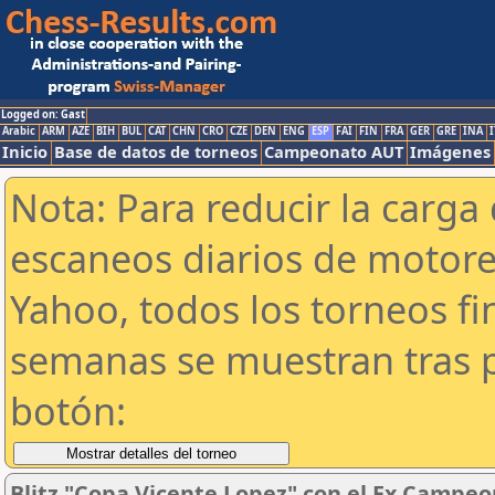
Logged on: Gast
Arabic
ARM
AZE
BIH
BUL
CAT
CHN
CRO
CZE
DEN
ENG
ESP
FAI
FIN
FRA
GER
GRE
INA
I
Inicio
Base de datos de torneos
Campeonato AUT
Imágenes
Nota: Para reducir la carga 
escaneos diarios de motor
Yahoo, todos los torneos f
semanas se muestran tras p
botón:
Blitz "Copa Vicente Lopez" con el Ex Campeo