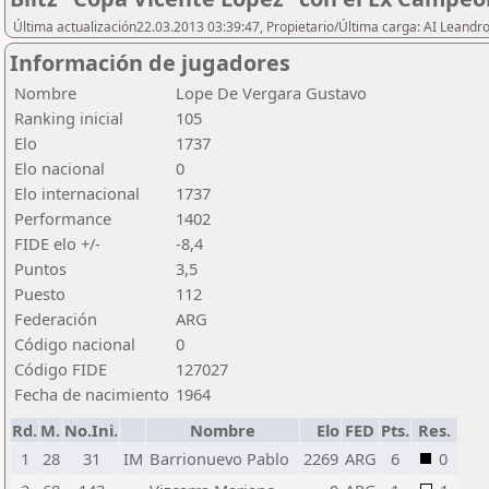
Última actualización22.03.2013 03:39:47, Propietario/Última carga: AI Leand
Información de jugadores
Nombre
Lope De Vergara Gustavo
Ranking inicial
105
Elo
1737
Elo nacional
0
Elo internacional
1737
Performance
1402
FIDE elo +/-
-8,4
Puntos
3,5
Puesto
112
Federación
ARG
Código nacional
0
Código FIDE
127027
Fecha de nacimiento
1964
Rd.
M.
No.Ini.
Nombre
Elo
FED
Pts.
Res.
1
28
31
IM
Barrionuevo Pablo
2269
ARG
6
0