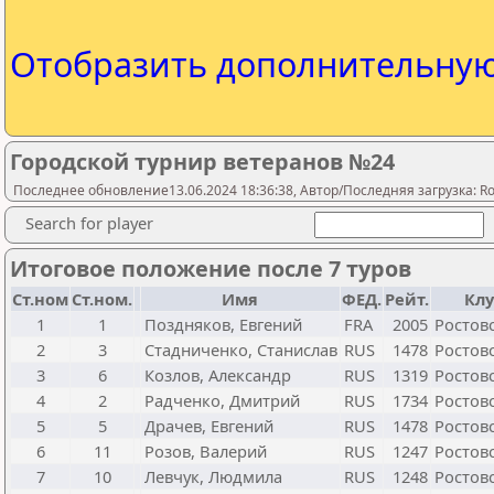
Отобразить дополнительну
Городской турнир ветеранов №24
Последнее обновление13.06.2024 18:36:38, Автор/Последняя загрузка: Ros
Search for player
Итоговое положение после 7 туров
Ст.ном
Ст.ном.
Имя
ФЕД.
Рейт.
Клу
1
1
Поздняков, Евгений
FRA
2005
Ростов
2
3
Стадниченко, Станислав
RUS
1478
Ростов
3
6
Козлов, Александр
RUS
1319
Ростов
4
2
Радченко, Дмитрий
RUS
1734
Ростов
5
5
Драчев, Евгений
RUS
1478
Ростов
6
11
Розов, Валерий
RUS
1247
Ростов
7
10
Левчук, Людмила
RUS
1248
Ростов