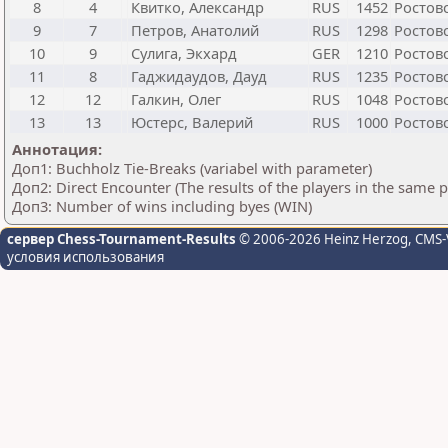
8
4
Квитко, Александр
RUS
1452
Ростов
9
7
Петров, Анатолий
RUS
1298
Ростов
10
9
Сулига, Экхард
GER
1210
Ростов
11
8
Гаджидаудов, Дауд
RUS
1235
Ростов
12
12
Галкин, Олег
RUS
1048
Ростов
13
13
Юстерс, Валерий
RUS
1000
Ростов
Аннотация:
Доп1: Buchholz Tie-Breaks (variabel with parameter)
Доп2: Direct Encounter (The results of the players in the same 
Доп3: Number of wins including byes (WIN)
сервер Chess-Tournament-Results
© 2006-2026 Heinz Herzog
, CMS-
условия использования