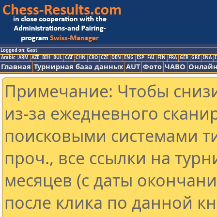
Logged on: Gast
Arabic
ARM
AZE
BIH
BUL
CAT
CHN
CRO
CZE
DEN
ENG
ESP
FAI
FIN
FRA
GER
GRE
INA
I
Главная
Турнирная база данных
AUT
Фото
ЧАВО
Онлайн
Примечание: Чтобы снизи
из-за ежедневного скани
поисковыми системами ти
проч., все ссылки на тур
месяцев (с даты окончан
после клика по данной кн