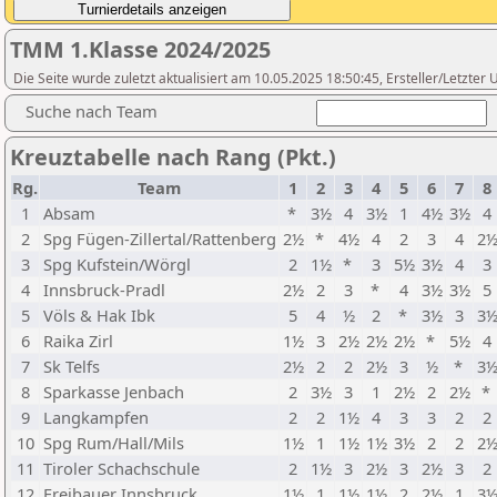
TMM 1.Klasse 2024/2025
Die Seite wurde zuletzt aktualisiert am 10.05.2025 18:50:45, Ersteller/Letzter
Suche nach Team
Kreuztabelle nach Rang (Pkt.)
Rg.
Team
1
2
3
4
5
6
7
8
1
Absam
*
3½
4
3½
1
4½
3½
4
2
Spg Fügen-Zillertal/Rattenberg
2½
*
4½
4
2
3
4
2
3
Spg Kufstein/Wörgl
2
1½
*
3
5½
3½
4
3
4
Innsbruck-Pradl
2½
2
3
*
4
3½
3½
5
5
Völs & Hak Ibk
5
4
½
2
*
3½
3
3
6
Raika Zirl
1½
3
2½
2½
2½
*
5½
4
7
Sk Telfs
2½
2
2
2½
3
½
*
3
8
Sparkasse Jenbach
2
3½
3
1
2½
2
2½
*
9
Langkampfen
2
2
1½
4
3
3
2
2
10
Spg Rum/Hall/Mils
1½
1
1½
1½
3½
2
2
2
11
Tiroler Schachschule
2
1½
3
2½
3
2½
3
2
12
Freibauer Innsbruck
1½
1
1½
1½
2
2½
1
3