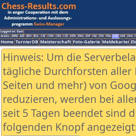
Logged on: Gast
Arabic
ARM
AZE
BIH
BUL
CAT
CHN
CRO
CZE
DEN
ENG
ESP
FAI
FIN
FRA
GER
GRE
INA
I
Home
TurnierDB
Meisterschaft
Foto-Galerie
Meldekartei
El
Hinweis: Um die Serverbel
tägliche Durchforsten aller 
Seiten und mehr) von Goog
reduzieren, werden bei alle
seit 5 Tagen beendet sind d
folgenden Knopf angezeigt