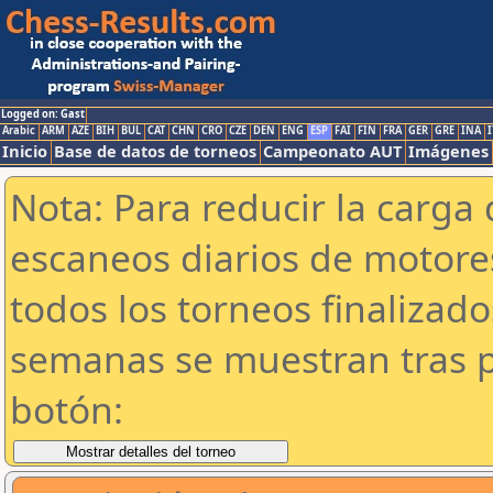
Logged on: Gast
Arabic
ARM
AZE
BIH
BUL
CAT
CHN
CRO
CZE
DEN
ENG
ESP
FAI
FIN
FRA
GER
GRE
INA
I
Inicio
Base de datos de torneos
Campeonato AUT
Imágenes
Nota: Para reducir la carga 
escaneos diarios de motor
todos los torneos finalizad
semanas se muestran tras p
botón: