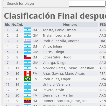
Search for player
Clasificación Final despu
Rk.
No.Ini.
Nombre
FE
1
4
IM
Acosta, Pablo Ismael
AR
2
2
GM
Tristan, Leonardo
AR
3
7
GM
Rodriguez Vila, Andres
UR
4
5
IM
Villca, Julian
AR
5
1
GM
Flores, Diego
AR
6
8
IM
Lopez Silva, Hugo
CHI
7
3
GM
Valerga, Diego
AR
8
11
FM
Moreno Perez, Tobias Sebastian
AR
9
16
FM
Arias Gaviria, Mario Alexis
PER
10
13
FM
Rodrigues, Edgar
BRA
11
14
Unhold, Valentin
AR
12
6
IM
Paveto, Kevin
AR
13
20
FM
Ibarra, Juan Martin
AR
14
9
IM
Romero Barreto, Jaime Jose
VEN