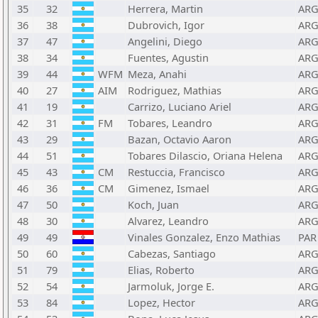
35
32
Herrera, Martin
AR
36
38
Dubrovich, Igor
AR
37
47
Angelini, Diego
AR
38
34
Fuentes, Agustin
AR
39
44
WFM
Meza, Anahi
AR
40
27
AIM
Rodriguez, Mathias
AR
41
19
Carrizo, Luciano Ariel
AR
42
31
FM
Tobares, Leandro
AR
43
29
Bazan, Octavio Aaron
AR
44
51
Tobares Dilascio, Oriana Helena
AR
45
43
CM
Restuccia, Francisco
AR
46
36
CM
Gimenez, Ismael
AR
47
50
Koch, Juan
AR
48
30
Alvarez, Leandro
AR
49
49
Vinales Gonzalez, Enzo Mathias
PAR
50
60
Cabezas, Santiago
AR
51
79
Elias, Roberto
AR
52
54
Jarmoluk, Jorge E.
AR
53
84
Lopez, Hector
AR