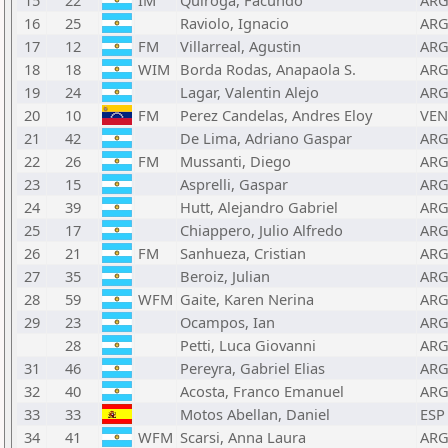
15
22
IM
Quiroga, Facundo
AR
16
25
Raviolo, Ignacio
AR
17
12
FM
Villarreal, Agustin
AR
18
18
WIM
Borda Rodas, Anapaola S.
AR
19
24
Lagar, Valentin Alejo
AR
20
10
FM
Perez Candelas, Andres Eloy
VEN
21
42
De Lima, Adriano Gaspar
AR
22
26
FM
Mussanti, Diego
AR
23
15
Asprelli, Gaspar
AR
24
39
Hutt, Alejandro Gabriel
AR
25
17
Chiappero, Julio Alfredo
AR
26
21
FM
Sanhueza, Cristian
AR
27
35
Beroiz, Julian
AR
28
59
WFM
Gaite, Karen Nerina
AR
29
23
Ocampos, Ian
AR
28
Petti, Luca Giovanni
AR
31
46
Pereyra, Gabriel Elias
AR
32
40
Acosta, Franco Emanuel
AR
33
33
Motos Abellan, Daniel
ESP
34
41
WFM
Scarsi, Anna Laura
AR