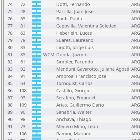
74
72
Dotti, Fernando
AR
75
48
Parrilla, Juan Jose
AR
76
65
Banfi, Pablo
AR
77
81
Capovilla, Valentina Soledad
AR
78
63
Heberlein, Lucas
AR
79
78
Suarez, Laureano
AR
80
83
Ligotti, Jorge Luis
AR
81
85
WCM
Donda, Jazmin
AR
82
61
Simbler, Facundo
AR
83
92
Menduni Gavarotto, Juliana Agosti
AR
84
91
Ambroa, Francisco Jose
AR
85
64
Tornquist, Carlos
AR
86
108
Castillo, Giorgio
AR
87
93
Serafino, Emanuel
AR
88
109
Arias, Guillermo Dario
AR
89
90
Sanabria, Walter
AR
90
98
Anchava, Thiago
AR
91
73
Medero Mino, Leon
AR
92
106
Ramini, Mariano
AR