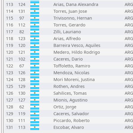
113
124
Arias, Dana Alexandra
AR
114
131
Torres, Juan Jose
AR
115
97
Trivisonno, Hernan
AR
116
112
Torres, Gerardo
AR
117
82
Zilli, Lauriano
AR
118
123
Arias, Alfredo
AR
119
120
Barreira Vesco, Aquiles
AR
120
121
Medero, Hildo Rodrigo
AR
121
102
Caceres, Dario
AR
122
67
Toffoletto, Ramiro
AR
123
126
Mendoza, Nicolas
AR
124
128
Mori Moreni, Justina
AR
125
129
Rothen, Andres
AR
126
130
Sahilices, Tomas
AR
127
127
Mionis, Agustino
AR
128
62
Ortiz, Jorge
AR
129
119
Caceres, Salvador
AR
130
111
Piccardo, Roberto
AR
131
113
Escobar, Alvaro
AR