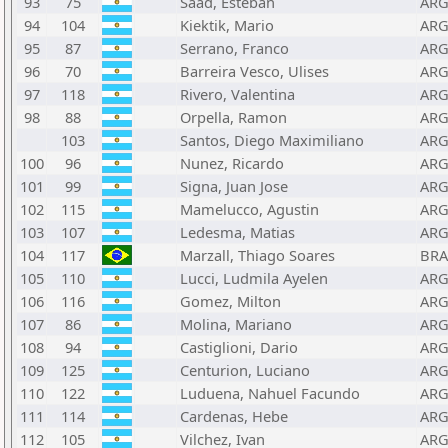
93
75
Saad, Esteban
AR
94
104
Kiektik, Mario
AR
95
87
Serrano, Franco
AR
96
70
Barreira Vesco, Ulises
AR
97
118
Rivero, Valentina
AR
98
88
Orpella, Ramon
AR
103
Santos, Diego Maximiliano
AR
100
96
Nunez, Ricardo
AR
101
99
Signa, Juan Jose
AR
102
115
Mamelucco, Agustin
AR
103
107
Ledesma, Matias
AR
104
117
Marzall, Thiago Soares
BRA
105
110
Lucci, Ludmila Ayelen
AR
106
116
Gomez, Milton
AR
107
86
Molina, Mariano
AR
108
94
Castiglioni, Dario
AR
109
125
Centurion, Luciano
AR
110
122
Luduena, Nahuel Facundo
AR
111
114
Cardenas, Hebe
AR
112
105
Vilchez, Ivan
AR