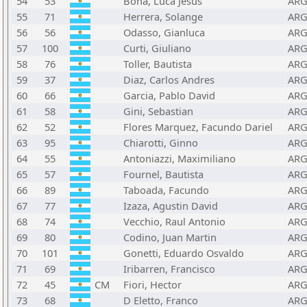
54
53
Bona, Luca Jesus
AR
55
71
Herrera, Solange
AR
56
56
Odasso, Gianluca
AR
57
100
Curti, Giuliano
AR
58
76
Toller, Bautista
AR
59
37
Diaz, Carlos Andres
AR
60
66
Garcia, Pablo David
AR
61
58
Gini, Sebastian
AR
62
52
Flores Marquez, Facundo Dariel
AR
63
95
Chiarotti, Ginno
AR
64
55
Antoniazzi, Maximiliano
AR
65
57
Fournel, Bautista
AR
66
89
Taboada, Facundo
AR
67
77
Izaza, Agustin David
AR
68
74
Vecchio, Raul Antonio
AR
69
80
Codino, Juan Martin
AR
70
101
Gonetti, Eduardo Osvaldo
AR
71
69
Iribarren, Francisco
AR
72
45
CM
Fiori, Hector
AR
73
68
D Eletto, Franco
AR