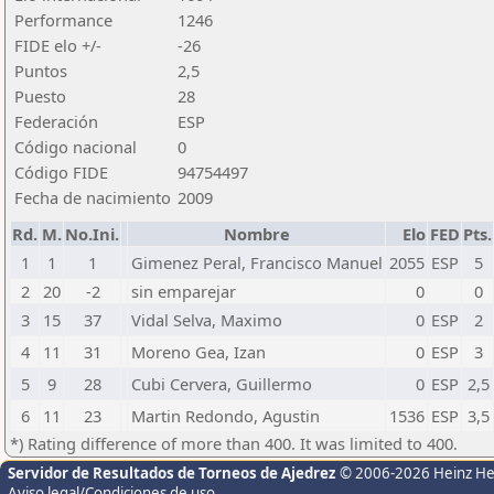
Performance
1246
FIDE elo +/-
-26
Puntos
2,5
Puesto
28
Federación
ESP
Código nacional
0
Código FIDE
94754497
Fecha de nacimiento
2009
Rd.
M.
No.Ini.
Nombre
Elo
FED
Pts.
1
1
1
Gimenez Peral, Francisco Manuel
2055
ESP
5
2
20
-2
sin emparejar
0
0
3
15
37
Vidal Selva, Maximo
0
ESP
2
4
11
31
Moreno Gea, Izan
0
ESP
3
5
9
28
Cubi Cervera, Guillermo
0
ESP
2,5
6
11
23
Martin Redondo, Agustin
1536
ESP
3,5
*) Rating difference of more than 400. It was limited to 400.
Servidor de Resultados de Torneos de Ajedrez
© 2006-2026 Heinz H
Aviso legal/Condiciones de uso