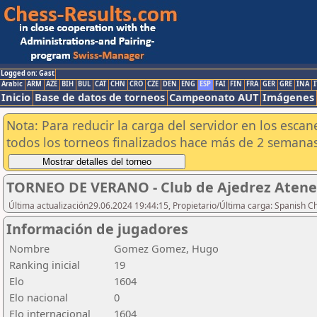
Logged on: Gast
Arabic
ARM
AZE
BIH
BUL
CAT
CHN
CRO
CZE
DEN
ENG
ESP
FAI
FIN
FRA
GER
GRE
INA
I
Inicio
Base de datos de torneos
Campeonato AUT
Imágenes
Nota: Para reducir la carga del servidor en los esc
todos los torneos finalizados hace más de 2 semanas
TORNEO DE VERANO - Club de Ajedrez Atene
Última actualización29.06.2024 19:44:15, Propietario/Última carga: Spanish C
Información de jugadores
Nombre
Gomez Gomez, Hugo
Ranking inicial
19
Elo
1604
Elo nacional
0
Elo internacional
1604