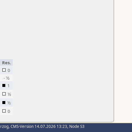
Res.
0
- ½
1
½
½
0
erzog
, CMS-Version 14.07.2026 13:23, Node S3