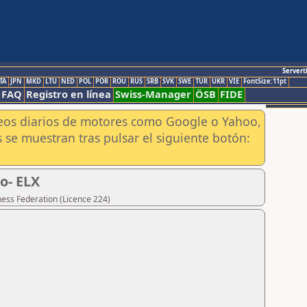
Servert
TA
JPN
MKD
LTU
NED
POL
POR
ROU
RUS
SRB
SVK
SWE
TUR
UKR
VIE
FontSize:11pt
FAQ
Registro en línea
Swiss-Manager
ÖSB
FIDE
aneos diarios de motores como Google o Yahoo,
 se muestran tras pulsar el siguiente botón:
o- ELX
hess Federation (Licence 224)