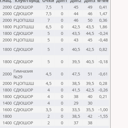
т.Нац.
Клуб/Город
Очки
Доп1
Доп2
Доп3
w-we
2000
СДЮШОР
7,5
1
45
49
0,41
2000
СДЮШОР
7,5
0
44
46
1,47
2000
РЦОПШШ
7
0
46
50
0,36
1800
РЦОПШШ
6,5
0
42,5
43,5
1,86
1800
СДЮШОР
5
0
43,5
44,5
-0,24
2000
РЦОПШШ
5
0
43
45
-0,48
1800
СДЮШОР
5
0
40,5
42,5
0,82
1800
СДЮШОР
5
0
39,5
40,5
-0,18
Гимназия
2000
4,5
0
47,5
51
-0,61
№29
2000
РЦОПШШ
4,5
0
38,5
39,5
0,28
1800
СДЮШОР
4
0
41,5
42,5
-0,26
1800
СДЮШОР
4
0
38
40
0,21
1400
СДЮШОР
4
0
29
30
1600
СДЮШОР
3,5
0
33,5
35,5
-1,00
1800
2
0
38,5
42
-1,55
1400
СДЮШОР
2
0
37
38