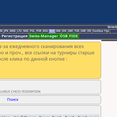
Servert
TA
JPN
MKD
LTU
NED
POL
POR
ROU
RUS
SRB
SVK
SWE
TUR
UKR
VIE
FontSize:11pt
 Регистрация
Swiss-Manager
ÖSB
FIDE
з-за ежедневного сканирования всех
o и проч., все ссылки на турниры старше
сле клика по данной кнопке :
BELARUS CHESS FEDERATION
Поиск