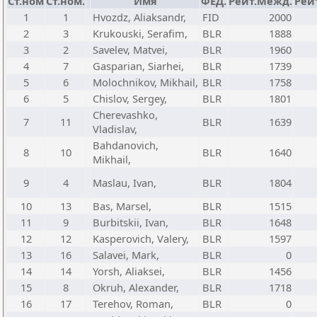
Ст.ном
Ст.ном.
Имя
ФЕД.
Рейт.Межд.
Рей
1
1
Hvozdz, Aliaksandr,
FID
2000
2
3
Krukouski, Serafim,
BLR
1888
3
2
Savelev, Matvei,
BLR
1960
4
7
Gasparian, Siarhei,
BLR
1739
5
6
Molochnikov, Mikhail,
BLR
1758
6
5
Chislov, Sergey,
BLR
1801
Cherevashko,
7
11
BLR
1639
Vladislav,
Bahdanovich,
8
10
BLR
1640
Mikhail,
9
4
Maslau, Ivan,
BLR
1804
10
13
Bas, Marsel,
BLR
1515
11
9
Burbitskii, Ivan,
BLR
1648
12
12
Kasperovich, Valery,
BLR
1597
13
16
Salavei, Mark,
BLR
0
14
14
Yorsh, Aliaksei,
BLR
1456
15
8
Okruh, Alexander,
BLR
1718
16
17
Terehov, Roman,
BLR
0