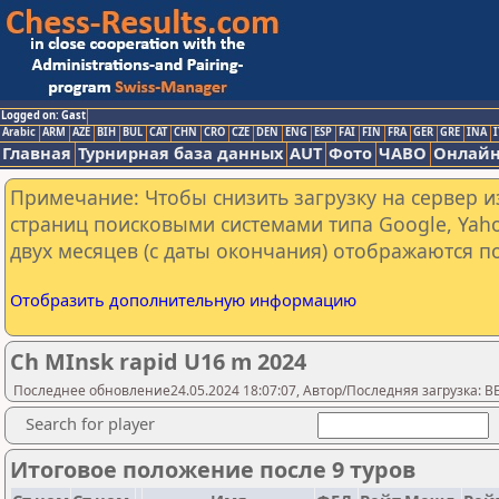
Logged on: Gast
Arabic
ARM
AZE
BIH
BUL
CAT
CHN
CRO
CZE
DEN
ENG
ESP
FAI
FIN
FRA
GER
GRE
INA
I
Главная
Турнирная база данных
AUT
Фото
ЧАВО
Онлайн
Примечание: Чтобы снизить загрузку на сервер и
страниц поисковыми системами типа Google, Yaho
двух месяцев (с даты окончания) отображаются по
Отобразить дополнительную информацию
Ch MInsk rapid U16 m 2024
Последнее обновление24.05.2024 18:07:07, Автор/Последняя загрузка: 
Search for player
Итоговое положение после 9 туров