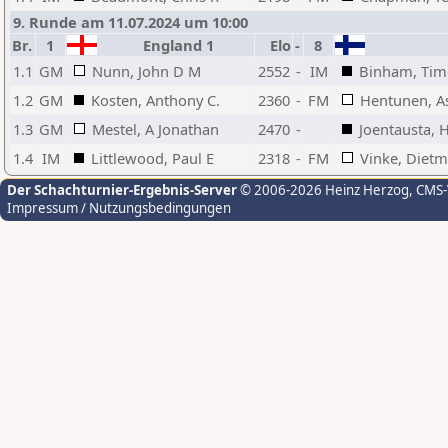
9. Runde am 11.07.2024 um 10:00
Br.
1
England 1
Elo
-
8
1.1
GM
Nunn, John D M
2552
-
IM
Binham, Timo
1.2
GM
Kosten, Anthony C.
2360
-
FM
Hentunen, A
1.3
GM
Mestel, A Jonathan
2470
-
Joentausta, 
1.4
IM
Littlewood, Paul E
2318
-
FM
Vinke, Dietm
Der Schachturnier-Ergebnis-Server
© 2006-2026 Heinz Herzog
, CMS
Impressum / Nutzungsbedingungen