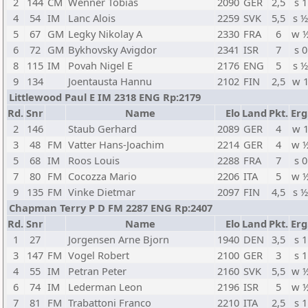
2
144
CM
Wenner Tobias
2090
GER
2,5
s 1
4
54
IM
Lanc Alois
2259
SVK
5,5
s 
5
67
GM
Legky Nikolay A
2330
FRA
6
w 
6
72
GM
Bykhovsky Avigdor
2341
ISR
7
s 0
8
115
IM
Povah Nigel E
2176
ENG
5
s 
9
134
Joentausta Hannu
2102
FIN
2,5
w 
Littlewood Paul E IM 2318 ENG Rp:2179
Rd.
Snr
Name
Elo
Land
Pkt.
Erg
2
146
Staub Gerhard
2089
GER
4
w 
3
48
FM
Vatter Hans-Joachim
2214
GER
4
w 
5
68
IM
Roos Louis
2288
FRA
7
s 0
7
80
FM
Cocozza Mario
2206
ITA
5
w 
9
135
FM
Vinke Dietmar
2097
FIN
4,5
s 
Chapman Terry P D FM 2287 ENG Rp:2407
Rd.
Snr
Name
Elo
Land
Pkt.
Erg
1
27
Jorgensen Arne Bjorn
1940
DEN
3,5
s 1
3
147
FM
Vogel Robert
2100
GER
3
s 1
4
55
IM
Petran Peter
2160
SVK
5,5
w 
6
74
IM
Lederman Leon
2196
ISR
5
w 
7
81
FM
Trabattoni Franco
2210
ITA
2,5
s 1