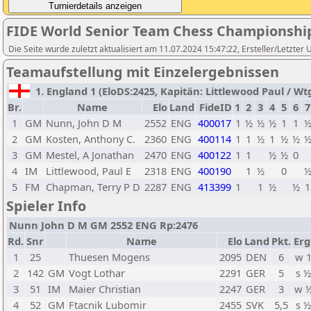
FIDE World Senior Team Chess Championshi
Die Seite wurde zuletzt aktualisiert am 11.07.2024 15:47:22, Ersteller/Letzter
Teamaufstellung mit Einzelergebnissen
1. England 1 (EloDS:2425, Kapitän: Littlewood Paul / Wtg
Br.
Name
Elo
Land
FideID
1
2
3
4
5
6
7
1
GM
Nunn, John D M
2552
ENG
400017
1
½
½
½
1
1
2
GM
Kosten, Anthony C.
2360
ENG
400114
1
1
½
1
½
½
3
GM
Mestel, A Jonathan
2470
ENG
400122
1
1
½
½
0
4
IM
Littlewood, Paul E
2318
ENG
400190
1
½
0
5
FM
Chapman, Terry P D
2287
ENG
413399
1
1
½
½
1
Spieler Info
Nunn John D M GM 2552 ENG Rp:2476
Rd.
Snr
Name
Elo
Land
Pkt.
Erg
1
25
Thuesen Mogens
2095
DEN
6
w 
2
142
GM
Vogt Lothar
2291
GER
5
s 
3
51
IM
Maier Christian
2247
GER
3
w 
4
52
GM
Ftacnik Lubomir
2455
SVK
5,5
s 