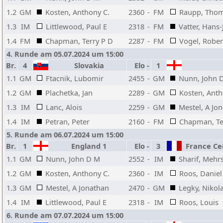
1.2
GM
Kosten, Anthony C.
2360
-
FM
Raupp, Tho
1.3
IM
Littlewood, Paul E
2318
-
FM
Vatter, Hans
1.4
FM
Chapman, Terry P D
2287
-
FM
Vogel, Rober
4. Runde am 05.07.2024 um 15:00
Br.
4
Slovakia
Elo
-
1
1.1
GM
Ftacnik, Lubomir
2455
-
GM
Nunn, John 
1.2
GM
Plachetka, Jan
2289
-
GM
Kosten, Anth
1.3
IM
Lanc, Alois
2259
-
GM
Mestel, A Jo
1.4
IM
Petran, Peter
2160
-
FM
Chapman, Te
5. Runde am 06.07.2024 um 15:00
Br.
1
England 1
Elo
-
3
France Cer
1.1
GM
Nunn, John D M
2552
-
IM
Sharif, Mehr
1.2
GM
Kosten, Anthony C.
2360
-
IM
Roos, Daniel
1.3
GM
Mestel, A Jonathan
2470
-
GM
Legky, Nikol
1.4
IM
Littlewood, Paul E
2318
-
IM
Roos, Louis
6. Runde am 07.07.2024 um 15:00