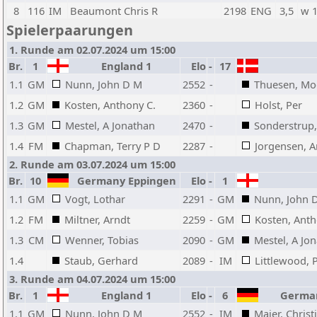
8
116
IM
Beaumont Chris R
2198
ENG
3,5
w 
Spielerpaarungen
1. Runde am 02.07.2024 um 15:00
Br.
1
England 1
Elo
-
17
D
1.1
GM
Nunn, John D M
2552
-
Thuesen, Mo
1.2
GM
Kosten, Anthony C.
2360
-
Holst, Per
1.3
GM
Mestel, A Jonathan
2470
-
Sonderstrup,
1.4
FM
Chapman, Terry P D
2287
-
Jorgensen, A
2. Runde am 03.07.2024 um 15:00
Br.
10
Germany Eppingen
Elo
-
1
1.1
GM
Vogt, Lothar
2291
-
GM
Nunn, John 
1.2
FM
Miltner, Arndt
2259
-
GM
Kosten, Anth
1.3
CM
Wenner, Tobias
2090
-
GM
Mestel, A Jo
1.4
Staub, Gerhard
2089
-
IM
Littlewood, 
3. Runde am 04.07.2024 um 15:00
Br.
1
England 1
Elo
-
6
German
1.1
GM
Nunn, John D M
2552
-
IM
Maier, Christ