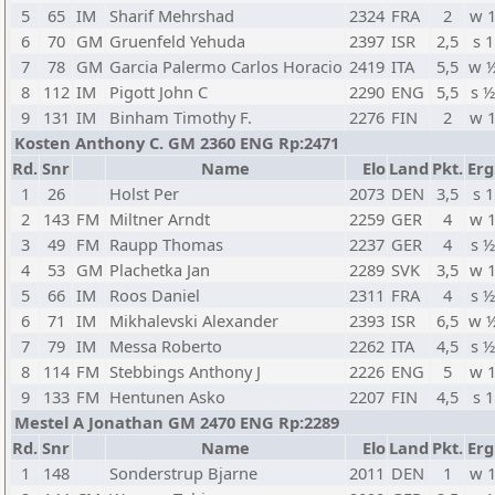
5
65
IM
Sharif Mehrshad
2324
FRA
2
w 
6
70
GM
Gruenfeld Yehuda
2397
ISR
2,5
s 1
7
78
GM
Garcia Palermo Carlos Horacio
2419
ITA
5,5
w 
8
112
IM
Pigott John C
2290
ENG
5,5
s 
9
131
IM
Binham Timothy F.
2276
FIN
2
w 
Kosten Anthony C. GM 2360 ENG Rp:2471
Rd.
Snr
Name
Elo
Land
Pkt.
Erg
1
26
Holst Per
2073
DEN
3,5
s 1
2
143
FM
Miltner Arndt
2259
GER
4
w 
3
49
FM
Raupp Thomas
2237
GER
4
s 
4
53
GM
Plachetka Jan
2289
SVK
3,5
w 
5
66
IM
Roos Daniel
2311
FRA
4
s 
6
71
IM
Mikhalevski Alexander
2393
ISR
6,5
w 
7
79
IM
Messa Roberto
2262
ITA
4,5
s 
8
114
FM
Stebbings Anthony J
2226
ENG
5
w 
9
133
FM
Hentunen Asko
2207
FIN
4,5
s 1
Mestel A Jonathan GM 2470 ENG Rp:2289
Rd.
Snr
Name
Elo
Land
Pkt.
Erg
1
148
Sonderstrup Bjarne
2011
DEN
1
w 