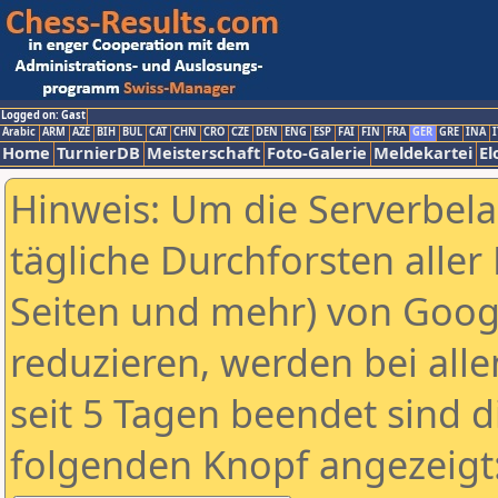
Logged on: Gast
Arabic
ARM
AZE
BIH
BUL
CAT
CHN
CRO
CZE
DEN
ENG
ESP
FAI
FIN
FRA
GER
GRE
INA
I
Home
TurnierDB
Meisterschaft
Foto-Galerie
Meldekartei
El
Hinweis: Um die Serverbel
tägliche Durchforsten aller 
Seiten und mehr) von Goog
reduzieren, werden bei alle
seit 5 Tagen beendet sind d
folgenden Knopf angezeigt