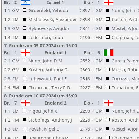
Br.
2
Israel 1
Elo
-
1
1.1
GM
Gruenfeld, Yehuda
2397
-
GM
Nunn, John 
1.2
IM
Mikhalevski, Alexander
2393
-
GM
Kosten, Anth
1.3
GM
Bykhovsky, Avigdor
2341
-
GM
Mestel, A Jo
1.4
IM
Lederman, Leon
2196
-
FM
Chapman, Te
7. Runde am 09.07.2024 um 15:00
Br.
1
England 1
Elo
-
5
2.1
GM
Nunn, John D M
2552
-
GM
Garcia Paler
2.2
GM
Kosten, Anthony C.
2360
-
IM
Messa, Robe
2.3
IM
Littlewood, Paul E
2318
-
FM
Cocozza, Ma
2.4
FM
Chapman, Terry P D
2287
-
FM
Trabattoni, 
8. Runde am 10.07.2024 um 15:00
Br.
7
England 2
Elo
-
1
1.1
IM
Pigott, John C
2290
-
GM
Nunn, John 
1.2
FM
Stebbings, Anthony J
2226
-
GM
Kosten, Anth
1.3
IM
Povah, Nigel E
2176
-
GM
Mestel, A Jo
1.4
IM
Beaumont, Chris R
2198
-
FM
Chapman, Te