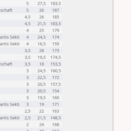
n
5
27,5
183,5
schaft
5
26
187
4,5
26
185
4,5
21,5
183,5
4
25
179
rtis Sekti
4
24,5
174
rtis Sekti
4
16,5
159
n
3,5
28
173
n
3,5
19,5
174,5
schaft
3,5
18
153,5
3
24,5
160,5
3
22,5
172
3
20,5
157,5
n
3
20,5
154
3
19,5
160
rtis Sekti
3
19
171
2,5
22
163
rtis Sekti
2,5
21,5
148,5
2
24
168