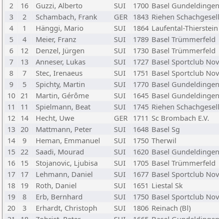
2
16
Guzzi, Alberto
SUI
1700
Basel Gundeldinge
3
2
Schambach, Frank
GER
1843
Riehen Schachgesell
4
1
Hänggi, Mario
SUI
1864
Laufental-Thierstein
5
4
Meier, Franz
SUI
1789
Basel Trümmerfeld
6
12
Denzel, Jürgen
SUI
1730
Basel Trümmerfeld
7
13
Anneser, Lukas
SUI
1727
Basel Sportclub Nova
8
7
Stec, Irenaeus
SUI
1751
Basel Sportclub Nova
9
5
Spichty, Martin
SUI
1770
Basel Gundeldinge
10
21
Martin, Gérôme
SUI
1645
Basel Gundeldinge
11
11
Spielmann, Beat
SUI
1745
Riehen Schachgesell
12
14
Hecht, Uwe
GER
1711
Sc Brombach E.V.
13
20
Mattmann, Peter
SUI
1648
Basel Sg
14
9
Heman, Emmanuel
SUI
1750
Therwil
15
22
Saadi, Mourad
SUI
1620
Basel Gundeldinge
16
15
Stojanovic, Ljubisa
SUI
1705
Basel Trümmerfeld
17
17
Lehmann, Daniel
SUI
1677
Basel Sportclub Nova
18
19
Roth, Daniel
SUI
1651
Liestal Sk
19
8
Erb, Bernhard
SUI
1750
Basel Sportclub Nova
20
3
Erhardt, Christoph
SUI
1806
Reinach (Bl)