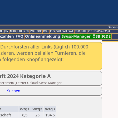
Servert
TA
JPN
MKD
LTU
NED
POL
POR
ROU
RUS
SRB
SVK
SWE
TUR
UKR
VIE
FontSize:11pt
ozahlen
FAQ
Onlineanmeldung
Swiss-Manager
ÖSB
FIDE
urchforsten aller Links (täglich 100.000
ieren, werden bei allen Turnieren, die
ch folgenden Knopf angezeigt:
ft 2024 Kategorie A
harderbmenzi,Letzter Upload: Swiss Manager
Suchen
t
Wtg1
Wtg2
Wtg3
schaft
6,5
25
194,5