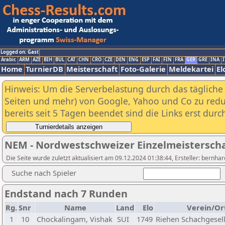
Logged on: Gast
Arabic
ARM
AZE
BIH
BUL
CAT
CHN
CRO
CZE
DEN
ENG
ESP
FAI
FIN
FRA
GER
GRE
INA
I
Home
TurnierDB
Meisterschaft
Foto-Galerie
Meldekartei
El
Hinweis: Um die Serverbelastung durch das tägliche D
Seiten und mehr) von Google, Yahoo und Co zu reduz
bereits seit 5 Tagen beendet sind die Links erst dur
NEM - Nordwestschweizer Einzelmeisterscha
Die Seite wurde zuletzt aktualisiert am 09.12.2024 01:38:44, Ersteller: bern
Suche nach Spieler
Endstand nach 7 Runden
Rg.
Snr
Name
Land
Elo
Verein/Or
1
10
Chockalingam, Vishak
SUI
1749
Riehen Schachgesell