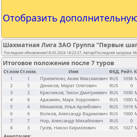
Отобразить дополнительну
Шахматная Лига ЗАО Группа "Первые ша
Последнее обновление18.05.2024 18:22:27, Автор/Последняя загрузка: Mo
Итоговое положение после 7 туров
Ст.ном
Ст.ном.
Имя
ФЕД.
Рейт.
К
1
1
Прилипкин, Аким Максимович
RUS
1038
2
5
Денисов, Марат Олегович
RUS
0
3
2
Красников, Тихон Дмитриевич
RUS
1030
4
8
Аджамян, Марк Зорроевич
RUS
1000
5
4
Михаилов, Илья Арлибович
RUS
1019
6
6
Волков, Александр Вадимович
RUS
1000
7
7
Нор, Александр Михайлович
RUS
0
8
3
Гусев, Никон Кириллович
RUS
1027
Аннотация: