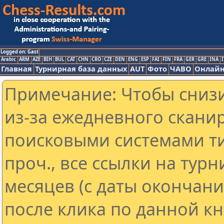
Logged on: Gast
Arabic
ARM
AZE
BIH
BUL
CAT
CHN
CRO
CZE
DEN
ENG
ESP
FAI
FIN
FRA
GER
GRE
INA
I
Главная
Турнирная база данных
AUT
Фото
ЧАВО
Онлайн
Примечание: Чтобы снизи
из-за ежедневного скани
поисковыми системами ти
проч., все ссылки на тур
месяцев (с даты окончан
после клика по данной кн