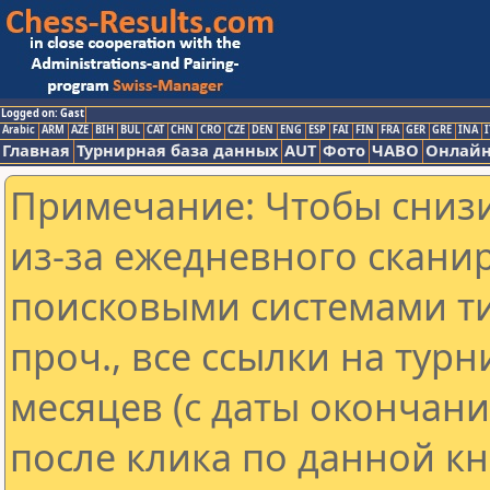
Logged on: Gast
Arabic
ARM
AZE
BIH
BUL
CAT
CHN
CRO
CZE
DEN
ENG
ESP
FAI
FIN
FRA
GER
GRE
INA
I
Главная
Турнирная база данных
AUT
Фото
ЧАВО
Онлайн
Примечание: Чтобы снизи
из-за ежедневного скани
поисковыми системами ти
проч., все ссылки на тур
месяцев (с даты окончан
после клика по данной кн