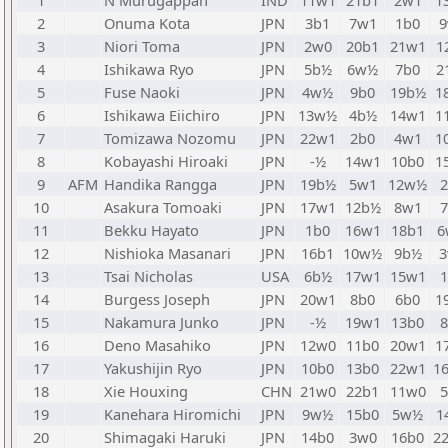
1
N Murugappan
IND
11w1
21b1
2w1
1
2
Onuma Kota
JPN
3b1
7w1
1b0
9
3
Niori Toma
JPN
2w0
20b1
21w1
1
4
Ishikawa Ryo
JPN
5b½
6w½
7b0
2
5
Fuse Naoki
JPN
4w½
9b0
19b½
1
6
Ishikawa Eiichiro
JPN
13w½
4b½
14w1
1
7
Tomizawa Nozomu
JPN
22w1
2b0
4w1
1
8
Kobayashi Hiroaki
JPN
-½
14w1
10b0
1
9
AFM
Handika Rangga
JPN
19b½
5w1
12w½
10
Asakura Tomoaki
JPN
17w1
12b½
8w1
11
Bekku Hayato
JPN
1b0
16w1
18b1
6
12
Nishioka Masanari
JPN
16b1
10w½
9b½
3
13
Tsai Nicholas
USA
6b½
17w1
15w1
14
Burgess Joseph
JPN
20w1
8b0
6b0
1
15
Nakamura Junko
JPN
-½
19w1
13b0
16
Deno Masahiko
JPN
12w0
11b0
20w1
1
17
Yakushijin Ryo
JPN
10b0
13b0
22w1
1
18
Xie Houxing
CHN
21w0
22b1
11w0
19
Kanehara Hiromichi
JPN
9w½
15b0
5w½
1
20
Shimagaki Haruki
JPN
14b0
3w0
16b0
2