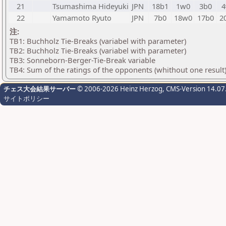
21
Tsumashima Hideyuki
JPN
18b1
1w0
3b0
4
22
Yamamoto Ryuto
JPN
7b0
18w0
17b0
2
注:
TB1: Buchholz Tie-Breaks (variabel with parameter)
TB2: Buchholz Tie-Breaks (variabel with parameter)
TB3: Sonneborn-Berger-Tie-Break variable
TB4: Sum of the ratings of the opponents (whithout one result
チェス大会結果サーバー
© 2006-2026 Heinz Herzog
, CMS-Version 14.07
サイトポリシー