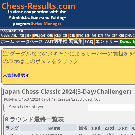
Logged on: Gast
Arabic
ARM
AZE
BIH
BUL
CAT
CHN
CRO
CZE
DEN
ENG
ESP
FAI
FIN
FRA
GER
GRE
INA
I
ホーム
データベース
AUT選手権
写真集
FAQ
エントリー
Swiss
注:グーグルなどのスキャンによるサーバーの負担をを
の表示はこのボタンをクリック
大会詳細表示
Japan Chess Classic 2024(3-Day/Challenger)
最終更新日15.07.2024 09:01:49, Creator/Last Upload: NCS
Search for player
8 ラウンド最終一覧表
ラング
Name
国名
1.Rd
2.Rd
3.Rd
4