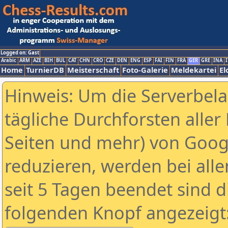
Logged on: Gast
Arabic
ARM
AZE
BIH
BUL
CAT
CHN
CRO
CZE
DEN
ENG
ESP
FAI
FIN
FRA
GER
GRE
INA
I
Home
TurnierDB
Meisterschaft
Foto-Galerie
Meldekartei
El
Hinweis: Um die Serverbel
tägliche Durchforsten aller 
Seiten und mehr) von Goog
reduzieren, werden bei alle
seit 5 Tagen beendet sind d
folgenden Knopf angezeigt