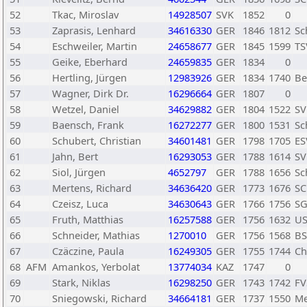
52
Tkac, Miroslav
14928507
SVK
1852
0
53
Zaprasis, Lenhard
34616330
GER
1846
1812
Sc
54
Eschweiler, Martin
24658677
GER
1845
1599
TS
55
Geike, Eberhard
24659835
GER
1834
0
56
Hertling, Jürgen
12983926
GER
1834
1740
Be
57
Wagner, Dirk Dr.
16296664
GER
1807
0
58
Wetzel, Daniel
34629882
GER
1804
1522
SV
59
Baensch, Frank
16272277
GER
1800
1531
Sc
60
Schubert, Christian
34601481
GER
1798
1705
ES
61
Jahn, Bert
16293053
GER
1788
1614
SV
62
Siol, Jürgen
4652797
GER
1788
1656
Sc
63
Mertens, Richard
34636420
GER
1773
1676
SC
64
Czeisz, Luca
34630643
GER
1766
1756
SG
65
Fruth, Matthias
16257588
GER
1756
1632
US
66
Schneider, Mathias
1270010
GER
1756
1568
BS
67
Czäczine, Paula
16249305
GER
1755
1744
Ch
68
AFM
Amankos, Yerbolat
13774034
KAZ
1747
0
69
Stark, Niklas
16298250
GER
1743
1742
FV
70
Sniegowski, Richard
34664181
GER
1737
1550
Me