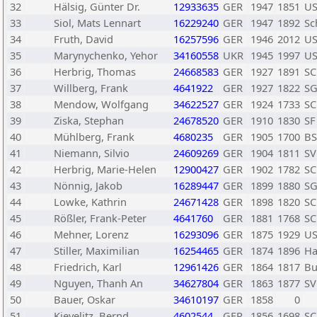
32
Hälsig, Günter Dr.
12933635
GER
1947
1851
US
33
Siol, Mats Lennart
16229240
GER
1947
1892
Sc
34
Fruth, David
16257596
GER
1946
2012
US
35
Marynychenko, Yehor
34160558
UKR
1945
1997
US
36
Herbrig, Thomas
24668583
GER
1927
1891
SC
37
Willberg, Frank
4641922
GER
1927
1822
SG
38
Mendow, Wolfgang
34622527
GER
1924
1733
SC
39
Ziska, Stephan
24678520
GER
1910
1830
SF
40
Mühlberg, Frank
4680235
GER
1905
1700
BS
41
Niemann, Silvio
24609269
GER
1904
1811
SV
42
Herbrig, Marie-Helen
12900427
GER
1902
1782
SC
43
Nönnig, Jakob
16289447
GER
1899
1880
SG
44
Lowke, Kathrin
24671428
GER
1898
1820
SC
45
Rößler, Frank-Peter
4641760
GER
1881
1768
SC
46
Mehner, Lorenz
16293096
GER
1875
1929
US
47
Stiller, Maximilian
16254465
GER
1874
1896
Ha
48
Friedrich, Karl
12961426
GER
1864
1817
Bu
49
Nguyen, Thanh An
34627804
GER
1863
1877
SV
50
Bauer, Oskar
34610197
GER
1858
0
51
Kievelitz, Bernd
4602544
GER
1856
1698
SC