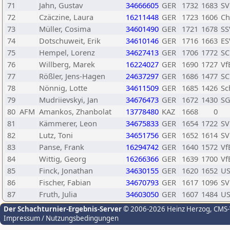
71
Jahn, Gustav
34666605
GER
1732
1683
SV
72
Czäczine, Laura
16211448
GER
1723
1606
Ch
73
Müller, Cosima
34601490
GER
1721
1678
SS
74
Dotschuweit, Erik
34610146
GER
1716
1663
ES
75
Hempel, Lorenz
34627413
GER
1706
1772
SC
76
Willberg, Marek
16224027
GER
1690
1727
Vf
77
Rößler, Jens-Hagen
24637297
GER
1686
1477
SC
78
Nönnig, Lotte
34611509
GER
1685
1426
Sc
79
Mudriievskyi, Jan
34676473
GER
1672
1430
SG
80
AFM
Amankos, Zhanbolat
13778480
KAZ
1668
0
81
Kämmerer, Leon
34675833
GER
1654
1722
SV
82
Lutz, Toni
34651756
GER
1652
1614
SV
83
Panse, Frank
16294742
GER
1640
1572
Vf
84
Wittig, Georg
16266366
GER
1639
1700
Vf
85
Finck, Jonathan
34630155
GER
1620
1652
US
86
Fischer, Fabian
34670793
GER
1617
1096
SV
87
Fruth, Julia
34603050
GER
1607
1484
US
Der Schachturnier-Ergebnis-Server
© 2006-2026 Heinz Herzog
, CMS
Impressum / Nutzungsbedingungen