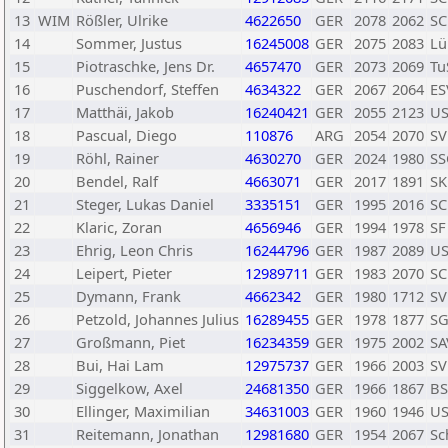
13
WIM
Rößler, Ulrike
4622650
GER
2078
2062
SC
14
Sommer, Justus
16245008
GER
2075
2083
Lü
15
Piotraschke, Jens Dr.
4657470
GER
2073
2069
Tu
16
Puschendorf, Steffen
4634322
GER
2067
2064
ES
17
Matthäi, Jakob
16240421
GER
2055
2123
US
18
Pascual, Diego
110876
ARG
2054
2070
SV
19
Röhl, Rainer
4630270
GER
2024
1980
SS
20
Bendel, Ralf
4663071
GER
2017
1891
SK
21
Steger, Lukas Daniel
3335151
GER
1995
2016
SC
22
Klaric, Zoran
4656946
GER
1994
1978
SF
23
Ehrig, Leon Chris
16244796
GER
1987
2089
US
24
Leipert, Pieter
12989711
GER
1983
2070
SC
25
Dymann, Frank
4662342
GER
1980
1712
SV
26
Petzold, Johannes Julius
16289455
GER
1978
1877
SG
27
Großmann, Piet
16234359
GER
1975
2002
SA
28
Bui, Hai Lam
12975737
GER
1966
2003
SV
29
Siggelkow, Axel
24681350
GER
1966
1867
BS
30
Ellinger, Maximilian
34631003
GER
1960
1946
US
31
Reitemann, Jonathan
12981680
GER
1954
2067
Sc