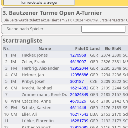
3. Bautzener Türme Open A-Turnier
Die Seite wurde zuletzt aktualisiert am 21.07.2024 14:47:49, Ersteller/Letzter
Suche nach Spieler
Startrangliste
Nr.
Name
FideID
Land
Elo
EloN
1
IM
Hacker, Jonas
1270968
GER
2374
2380
SC
2
IM
Zeller, Frank
4613007
GER
2326
2331
MS
3
FM
Herbrig, Alexander
12952044
GER
2295
2348
SC
4
CM
Helmer, Jan
12956686
GER
2234
2236
Sc
5
IM
Pribyl, Josef
300187
CZE
2209
2222
SC
6
CM
Kracht, Raphael
16214382
GER
2199
2244
Sc
7
Zimmermann, René Dr.
24624349
GER
2185
2157
SG
8
WIM
Czäczine, Anne
4679326
GER
2180
2142
Ch
9
FM
Schulz, Karsten
4611446
GER
2176
2183
SF
10
CM
Elier, Ali
16217543
LBA
2153
2170
Sc
11
Lübke, Florentin
16281799
GER
2132
2173
SC
12
Kather, Yannick
12912085
GER
2116
2171
SC