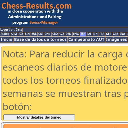
Logged on: Gast
Arabic
ARM
AZE
BIH
BUL
CAT
CHN
CRO
CZE
DEN
ENG
ESP
FAI
FIN
FRA
GER
GRE
INA
I
Inicio
Base de datos de torneos
Campeonato AUT
Imágenes
Nota: Para reducir la carga 
escaneos diarios de motor
todos los torneos finalizad
semanas se muestran tras p
botón: