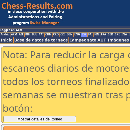
Logged on: Gast
Arabic
ARM
AZE
BIH
BUL
CAT
CHN
CRO
CZE
DEN
ENG
ESP
FAI
FIN
FRA
GER
GRE
INA
I
Inicio
Base de datos de torneos
Campeonato AUT
Imágenes
Nota: Para reducir la carga 
escaneos diarios de motor
todos los torneos finalizad
semanas se muestran tras p
botón: