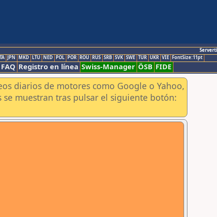
Servert
TA
JPN
MKD
LTU
NED
POL
POR
ROU
RUS
SRB
SVK
SWE
TUR
UKR
VIE
FontSize:11pt
FAQ
Registro en línea
Swiss-Manager
ÖSB
FIDE
aneos diarios de motores como Google o Yahoo,
 se muestran tras pulsar el siguiente botón: