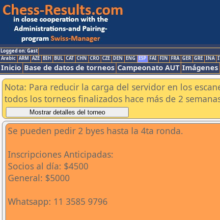
Logged on: Gast
Arabic
ARM
AZE
BIH
BUL
CAT
CHN
CRO
CZE
DEN
ENG
ESP
FAI
FIN
FRA
GER
GRE
INA
I
Inicio
Base de datos de torneos
Campeonato AUT
Imágenes
Nota: Para reducir la carga del servidor en los esc
todos los torneos finalizados hace más de 2 semanas
Se pueden pedir 2 byes hasta la 4ta ronda.
Inscripciones Anticipadas:
Socios al día: $4500
General: $5000
Whatsapp: 11 3585 9796