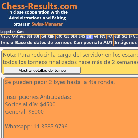
Logged on: Gast
Arabic
ARM
AZE
BIH
BUL
CAT
CHN
CRO
CZE
DEN
ENG
ESP
FAI
FIN
FRA
GER
GRE
INA
I
Inicio
Base de datos de torneos
Campeonato AUT
Imágenes
Nota: Para reducir la carga del servidor en los esc
todos los torneos finalizados hace más de 2 semanas
Se pueden pedir 2 byes hasta la 4ta ronda.
Inscripciones Anticipadas:
Socios al día: $4500
General: $5000
Whatsapp: 11 3585 9796