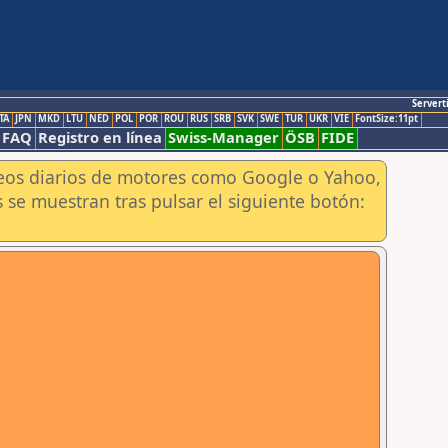
Servert
TA
JPN
MKD
LTU
NED
POL
POR
ROU
RUS
SRB
SVK
SWE
TUR
UKR
VIE
FontSize:11pt
FAQ
Registro en línea
Swiss-Manager
ÖSB
FIDE
aneos diarios de motores como Google o Yahoo,
 se muestran tras pulsar el siguiente botón: