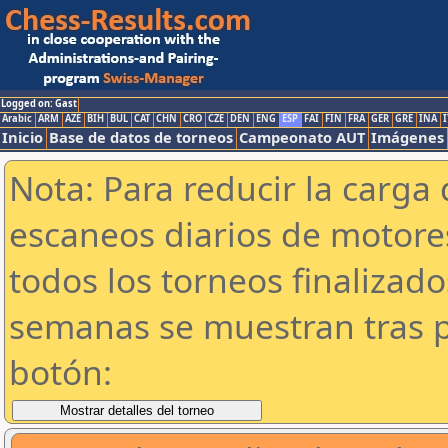
Logged on: Gast
Arabic
ARM
AZE
BIH
BUL
CAT
CHN
CRO
CZE
DEN
ENG
ESP
FAI
FIN
FRA
GER
GRE
INA
I
Inicio
Base de datos de torneos
Campeonato AUT
Imágenes
Nota: Para reducir la carga 
escaneos diarios de motor
todos los torneos finalizad
semanas se muestran tras p
botón: