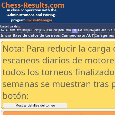
Logged on: Gast
Arabic
ARM
AZE
BIH
BUL
CAT
CHN
CRO
CZE
DEN
ENG
ESP
FAI
FIN
FRA
GER
GRE
INA
I
Inicio
Base de datos de torneos
Campeonato AUT
Imágenes
Nota: Para reducir la carga 
escaneos diarios de motor
todos los torneos finalizad
semanas se muestran tras p
botón: