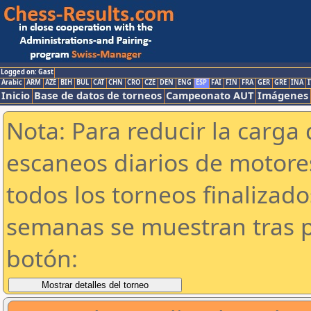
Logged on: Gast
Arabic
ARM
AZE
BIH
BUL
CAT
CHN
CRO
CZE
DEN
ENG
ESP
FAI
FIN
FRA
GER
GRE
INA
I
Inicio
Base de datos de torneos
Campeonato AUT
Imágenes
Nota: Para reducir la carga 
escaneos diarios de motor
todos los torneos finalizad
semanas se muestran tras p
botón: