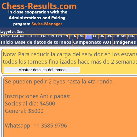
Logged on: Gast
Arabic
ARM
AZE
BIH
BUL
CAT
CHN
CRO
CZE
DEN
ENG
ESP
FAI
FIN
FRA
GER
GRE
INA
I
Inicio
Base de datos de torneos
Campeonato AUT
Imágenes
Nota: Para reducir la carga del servidor en los esc
todos los torneos finalizados hace más de 2 semanas
Se pueden pedir 2 byes hasta la 4ta ronda.
Inscripciones Anticipadas:
Socios al día: $4500
General: $5000
Whatsapp: 11 3585 9796