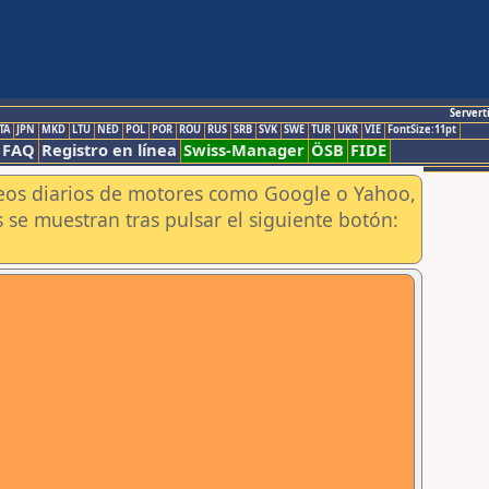
Servert
TA
JPN
MKD
LTU
NED
POL
POR
ROU
RUS
SRB
SVK
SWE
TUR
UKR
VIE
FontSize:11pt
FAQ
Registro en línea
Swiss-Manager
ÖSB
FIDE
aneos diarios de motores como Google o Yahoo,
 se muestran tras pulsar el siguiente botón: