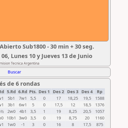
Abierto Sub1800 - 30 min + 30 seg.
 06, Lunes 10 y Jueves 13 de Junio
omision Tecnica Argentina
Buscar
ués de 6 rondas
Rd
5.Rd
6.Rd
Pts.
Des 1
Des 2
Des 3
Des 4
Rp
w1
5b1
7w1
5,5
0
17
18,25
19,5
1588
w1
3b1
6w1
5
0
17,5
12
18,5
1376
b½
2w0
4b1
3,5
1
19
8,25
20,5
1057
b0
10b1
3w0
3,5
0
19
8,75
20
1160
w1
1w0
-1
3
0
16
8
17,5
875