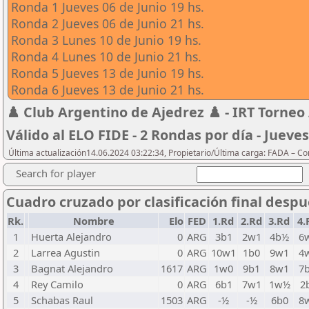
Ronda 1 Jueves 06 de Junio 19 hs.
Ronda 2 Jueves 06 de Junio 21 hs.
Ronda 3 Lunes 10 de Junio 19 hs.
Ronda 4 Lunes 10 de Junio 21 hs.
Ronda 5 Jueves 13 de Junio 19 hs.
Ronda 6 Jueves 13 de Junio 21 hs.
♟️ Club Argentino de Ajedrez ♟️ - IRT Torneo 
Válido al ELO FIDE - 2 Rondas por día - Jueves
Última actualización14.06.2024 03:22:34, Propietario/Última carga: FADA – C
Search for player
Cuadro cruzado por clasificación final desp
Rk.
Nombre
Elo
FED
1.Rd
2.Rd
3.Rd
4.
1
Huerta Alejandro
0
ARG
3b1
2w1
4b½
6
2
Larrea Agustin
0
ARG
10w1
1b0
9w1
4
3
Bagnat Alejandro
1617
ARG
1w0
9b1
8w1
7
4
Rey Camilo
0
ARG
6b1
7w1
1w½
2
5
Schabas Raul
1503
ARG
-½
-½
6b0
8