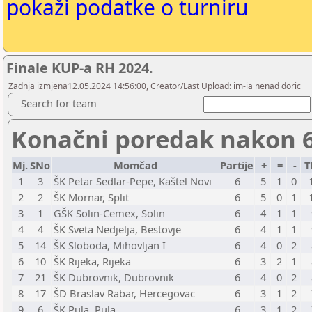
pokaži podatke o turniru
Finale KUP-a RH 2024.
Zadnja izmjena12.05.2024 14:56:00, Creator/Last Upload: im-ia nenad doric
Search for team
Konačni poredak nakon 6
Mj.
SNo
Momčad
Partije
+
=
-
T
1
3
ŠK Petar Sedlar-Pepe, Kaštel Novi
6
5
1
0
2
2
ŠK Mornar, Split
6
5
0
1
3
1
GŠK Solin-Cemex, Solin
6
4
1
1
4
4
ŠK Sveta Nedjelja, Bestovje
6
4
1
1
5
14
ŠK Sloboda, Mihovljan I
6
4
0
2
6
10
ŠK Rijeka, Rijeka
6
3
2
1
7
21
ŠK Dubrovnik, Dubrovnik
6
4
0
2
8
17
ŠD Braslav Rabar, Hercegovac
6
3
1
2
9
6
ŠK Pula, Pula
6
3
1
2