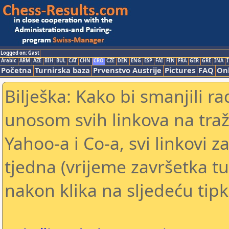
Logged on: Gast
Arabic
ARM
AZE
BIH
BUL
CAT
CHN
CRO
CZE
DEN
ENG
ESP
FAI
FIN
FRA
GER
GRE
INA
I
Početna
Turnirska baza
Prvenstvo Austrije
Pictures
FAQ
Onl
Bilješka: Kako bi smanjili 
unosom svih linkova na traž
Yahoo-a i Co-a, svi linkovi z
tjedna (vrijeme završetka tu
nakon klika na sljedeću tipk