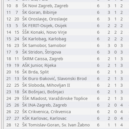
10
8
ŠK Novi Zagreb, Zagreb
6
3
1
2
11
7
ŠK Goran, Bibinje
6
3
1
2
12
20
ŠK Oroslavje, Oroslavje
6
3
1
2
13
5
ŠK FERIT-Osijek, Osijek
6
2
2
2
14
15
ŠŠK Konaki, Novo Virje
6
2
2
2
15
24
ŠK Karlobag, Karlobag
6
2
2
2
16
23
ŠK Samobor, Samobor
6
3
0
3
17
9
ŠK Stridon, Štrigova
6
3
0
3
18
11
ŠKRM Caissa, Zagreb
6
2
1
3
19
19
AŠK Junior, Rijeka
6
2
1
3
20
16
ŠK Brda, Split
6
2
1
3
21
13
ŠK Đuro Đaković, Slavonski Brod
6
2
1
3
22
25
ŠK Sloboda, Mihovljan II
6
2
1
3
23
18
ŠK Bošnjaci, Bošnjaci
6
2
1
3
24
29
ŠŠK Mladost, Varaždinske Toplice
6
2
1
3
25
26
ŠK INA-Zagreb, Zagreb
6
2
0
4
26
22
ŠK Crikvenica, Crikvenica
6
2
0
4
27
27
KŠK Karlovac, Karlovac
6
2
0
4
28
12
ŠK Tomislav-Goran, Sv. Ivan Žabno
6
1
1
4