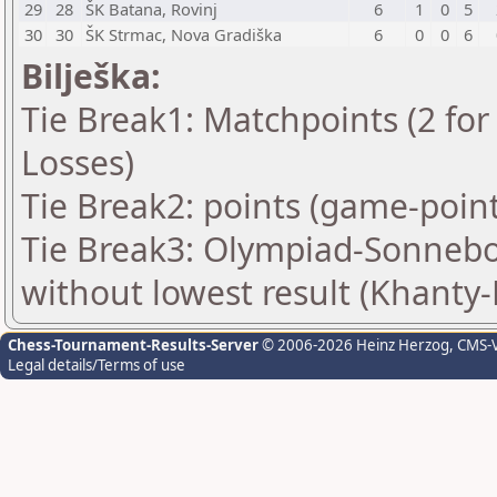
29
28
ŠK Batana, Rovinj
6
1
0
5
30
30
ŠK Strmac, Nova Gradiška
6
0
0
6
Bilješka:
Tie Break1: Matchpoints (2 for 
Losses)
Tie Break2: points (game-point
Tie Break3: Olympiad-Sonnebo
without lowest result (Khanty
Chess-Tournament-Results-Server
© 2006-2026 Heinz Herzog
, CMS-
Legal details/Terms of use