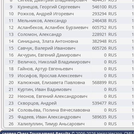
9
Кузнецов, Георгий Сергеевич
546100
RUS
1
10
Рожков, Андрей Игоревич
293294
RUS
1
11
Мельников, Александр
246438
RUS
1
12
Асланбеков, Асланбек Бурзиевич
605752
RUS
1
13
Соломон, Александр
228921
RUS
1
14
Синицына, Злата Антоновна
382948
RUS
1
15
Савчук, Валерий Иванович
605726
RUS
1
16
Акчурин, Евгений Дамирович
0
RUS
1
17
Величко, Николай Владимирович
0
RUS
1
18
Гайнов, Артур Евгеньевич
0
RUS
1
19
Иосифов, Ярослав Алексеевич
0
RUS
1
20
Калюжная, Елизавета Павловна
568899
RUS
1
21
Куртин, Иван Вадимович
0
RUS
1
22
Неонов, Евгений Александрович
0
RUS
1
23
Скворцов, Андрей
539477
RUS
1
24
Соловьёва, Полина Вячеславовна
0
RUS
1
25
Фадеев, Иван Александрович
589635
RUS
1
26
Халилуллин, Тимур Аньсарович
0
RUS
1
сервер Chess-Tournament-Results
© 2006-2026 Heinz Herzog
, CMS-