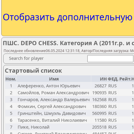
Отобразить дополнительну
ПШС. DEPO CHESS. Категория А (2011г.р. и
Последнее обновление06.05.2024 12:31:18, Автор/Последняя загрузка: M
Search for player
Стартовый список
Ном.
Имя
ИН
ФЕД.
Рейт.
1
Алеференко, Антон Юрьевич
26827
RUS
1
2
Самойлов, Роман Александрович
190935
RUS
1
3
Гончаров, Александр Валерьевич
162568
RUS
1
4
Фомкин, Сергей Александрович
180360
RUS
1
5
Гринштейн, Шмуэль Давидович
560995
RUS
1
6
Тарасенко, Виталий Николаевич
11580
RUS
1
7
Пике, Николай
205518
RUS
1
8
Сигеев, Дмитрий Владимирович
484457
RUS
1