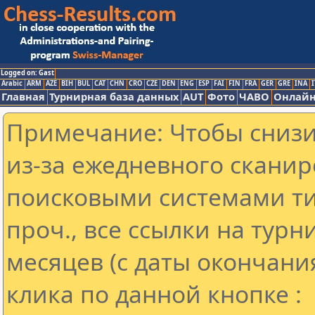
Logged on: Gast
Arabic
ARM
AZE
BIH
BUL
CAT
CHN
CRO
CZE
DEN
ENG
ESP
FAI
FIN
FRA
GER
GRE
INA
I
Главная
Турнирная база данных
AUT
Фото
ЧАВО
Онлайн
Примечание: Чтобы снизит
из-за ежедневного сканир
поисковыми системами ти
проч., все ссылки на тур
месяцев (с даты окончани
клика по данной кнопке :