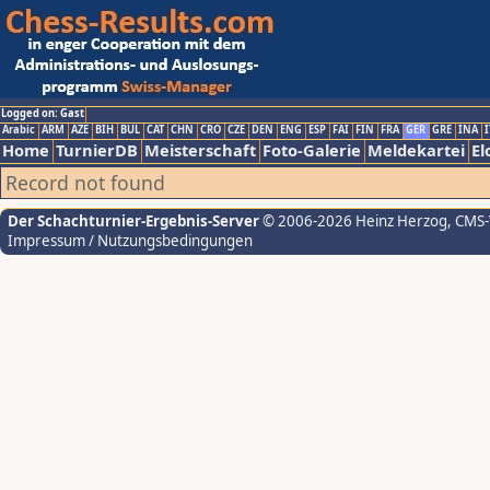
Logged on: Gast
Arabic
ARM
AZE
BIH
BUL
CAT
CHN
CRO
CZE
DEN
ENG
ESP
FAI
FIN
FRA
GER
GRE
INA
I
Home
TurnierDB
Meisterschaft
Foto-Galerie
Meldekartei
El
Record not found
Der Schachturnier-Ergebnis-Server
© 2006-2026 Heinz Herzog
, CMS
Impressum / Nutzungsbedingungen