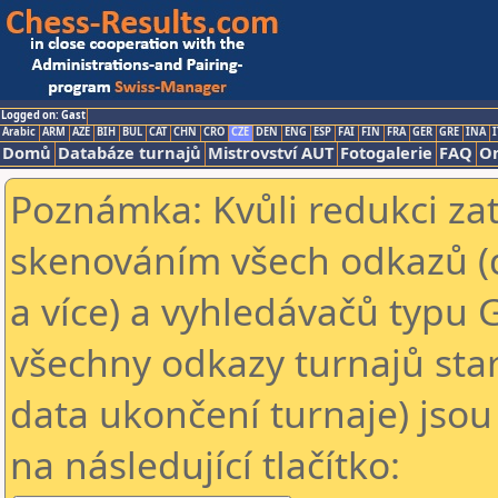
Logged on: Gast
Arabic
ARM
AZE
BIH
BUL
CAT
CHN
CRO
CZE
DEN
ENG
ESP
FAI
FIN
FRA
GER
GRE
INA
I
Domů
Databáze turnajů
Mistrovství AUT
Fotogalerie
FAQ
On
Poznámka: Kvůli redukci za
skenováním všech odkazů (
a více) a vyhledávačů typu 
všechny odkazy turnajů star
data ukončení turnaje) jsou
na následující tlačítko: