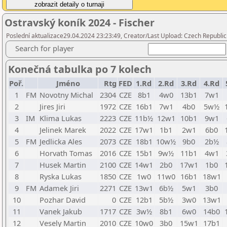
Ostravský koník 2024 - Fischer
Poslední aktualizace29.04.2024 23:23:49, Creator/Last Upload: Czech Republic
Search for player
Konečná tabulka po 7 kolech
Poř.
Jméno
Rtg
FED
1.Rd
2.Rd
3.Rd
4.Rd
1
FM
Novotny Michal
2304
CZE
8b1
4w0
13b1
7w1
2
Jires Jiri
1972
CZE
16b1
7w1
4b0
5w½
3
IM
Klima Lukas
2223
CZE
11b½
12w1
10b1
9w1
4
Jelinek Marek
2022
CZE
17w1
1b1
2w1
6b0
5
FM
Jedlicka Ales
2073
CZE
18b1
10w½
9b0
2b½
6
Horvath Tomas
2016
CZE
15b1
9w½
11b1
4w1
7
Husek Martin
2100
CZE
14w1
2b0
17w1
1b0
8
Ryska Lukas
1850
CZE
1w0
11w0
16b1
18w1
9
FM
Adamek Jiri
2271
CZE
13w1
6b½
5w1
3b0
10
Pozhar David
0
CZE
12b1
5b½
3w0
13w1
11
Vanek Jakub
1717
CZE
3w½
8b1
6w0
14b0
12
Vesely Martin
2010
CZE
10w0
3b0
15w1
17b1