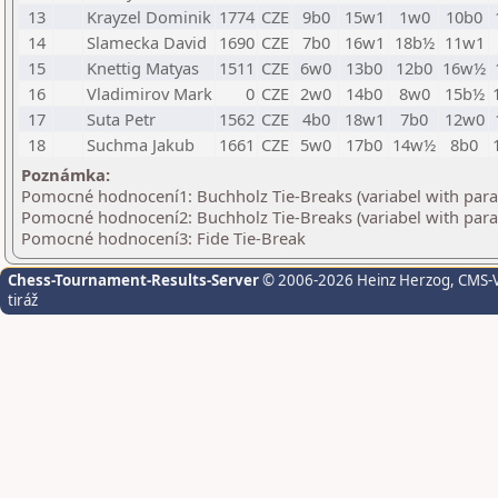
13
Krayzel Dominik
1774
CZE
9b0
15w1
1w0
10b0
14
Slamecka David
1690
CZE
7b0
16w1
18b½
11w1
15
Knettig Matyas
1511
CZE
6w0
13b0
12b0
16w½
16
Vladimirov Mark
0
CZE
2w0
14b0
8w0
15b½
17
Suta Petr
1562
CZE
4b0
18w1
7b0
12w0
18
Suchma Jakub
1661
CZE
5w0
17b0
14w½
8b0
Poznámka:
Pomocné hodnocení1: Buchholz Tie-Breaks (variabel with par
Pomocné hodnocení2: Buchholz Tie-Breaks (variabel with par
Pomocné hodnocení3: Fide Tie-Break
Chess-Tournament-Results-Server
© 2006-2026 Heinz Herzog
, CMS-
tiráž