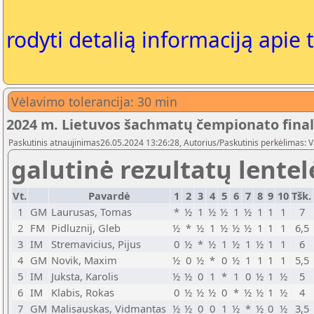
rodyti detalią informaciją apie 
Vėlavimo tolerancija: 30 min
2024 m. Lietuvos šachmatų čempionato fina
Paskutinis atnaujinimas26.05.2024 13:26:28, Autorius/Paskutinis perkėlimas: 
galutinė rezultatų lentel
Vt.
Pavardė
1
2
3
4
5
6
7
8
9
10
Tšk.
1
GM
Laurusas, Tomas
*
½
1
½
½
1
½
1
1
1
7
2
FM
Pidluznij, Gleb
½
*
½
1
½
½
½
1
1
1
6,5
3
IM
Stremavicius, Pijus
0
½
*
½
1
½
1
½
1
1
6
4
GM
Novik, Maxim
½
0
½
*
0
½
1
1
1
1
5,5
5
IM
Juksta, Karolis
½
½
0
1
*
1
0
½
1
½
5
6
IM
Klabis, Rokas
0
½
½
½
0
*
½
½
1
½
4
7
GM
Malisauskas, Vidmantas
½
½
0
0
1
½
*
½
0
½
3,5