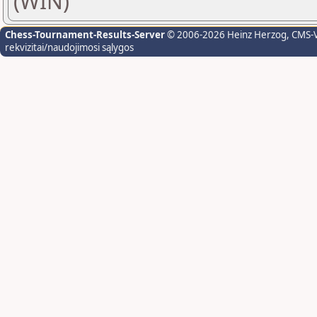
(WIN)
Chess-Tournament-Results-Server
© 2006-2026 Heinz Herzog
, CMS-
rekvizitai/naudojimosi sąlygos