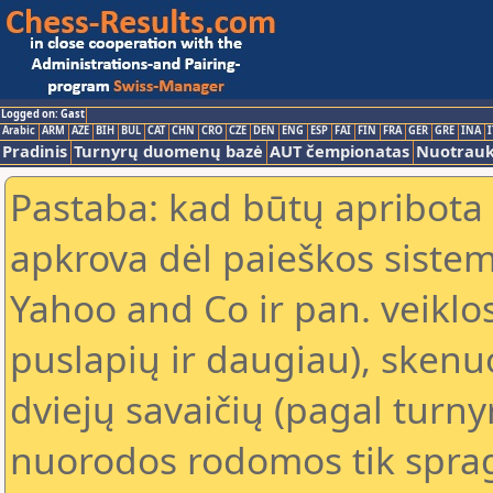
Logged on: Gast
Arabic
ARM
AZE
BIH
BUL
CAT
CHN
CRO
CZE
DEN
ENG
ESP
FAI
FIN
FRA
GER
GRE
INA
I
Pradinis
Turnyrų duomenų bazė
AUT čempionatas
Nuotrau
Pastaba: kad būtų apribota
apkrova dėl paieškos sistem
Yahoo and Co ir pan. veiklo
puslapių ir daugiau), skenu
dviejų savaičių (pagal turn
nuorodos rodomos tik spragt