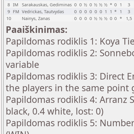
8
IM
Sarakauskas, Gediminas
0
0
½
0
½
½
½
*
0
1
3
9
FM
Vedrickas, Tautvydas
0
0
0
0
0
0
1
1
*
1
3
10
Nainys, Zanas
0
0
0
0
½
½
½
0
0
*
1,5
Paaiškinimas:
Papildomas rodiklis 1: Koya Ti
Papildomas rodiklis 2: Sonneb
variable
Papildomas rodiklis 3: Direct E
the players in the same point 
Papildomas rodiklis 4: Arranz 
black, 0.4 white, lost: 0)
Papildomas rodiklis 5: Number