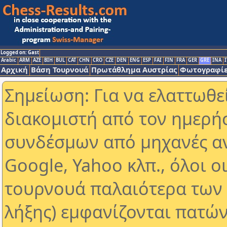
Logged on: Gast
Arabic
ARM
AZE
BIH
BUL
CAT
CHN
CRO
CZE
DEN
ENG
ESP
FAI
FIN
FRA
GER
GRE
INA
I
Αρχική
Βάση Τουρνουά
Πρωτάθλημα Αυστρίας
Φωτογραφίε
Σημείωση: Για να ελαττωθε
διακομιστή από τον ημερή
συνδέσμων από μηχανές α
Google, Yahoo κλπ., όλοι ο
τουρνουά παλαιότερα των 
λήξης) εμφανίζονται πατών