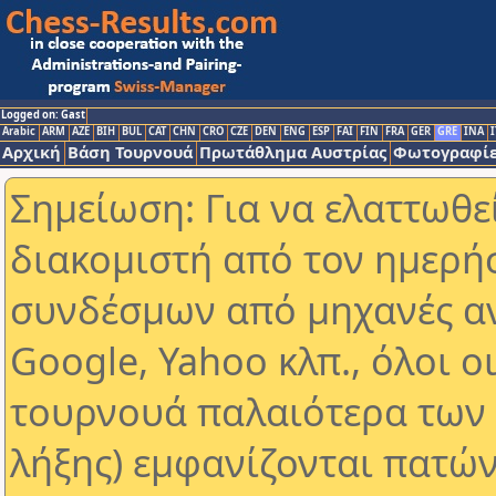
Logged on: Gast
Arabic
ARM
AZE
BIH
BUL
CAT
CHN
CRO
CZE
DEN
ENG
ESP
FAI
FIN
FRA
GER
GRE
INA
I
Αρχική
Βάση Τουρνουά
Πρωτάθλημα Αυστρίας
Φωτογραφίε
Σημείωση: Για να ελαττωθε
διακομιστή από τον ημερή
συνδέσμων από μηχανές α
Google, Yahoo κλπ., όλοι ο
τουρνουά παλαιότερα των 
λήξης) εμφανίζονται πατών