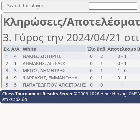
Search for player
Κληρώσεις/Αποτελέσμα
3. Γύρος την 2024/04/21 στι
Σκ.
Α/Α
White
Έλο
Βαθ.
Αποτέλεσμα
Β
1
4
ΝΑΚΗΣ, ΣΩΤΗΡΗΣ
0
2
0 - 1
2
1
ΔΗΜΑΚΗΣ, ΑΓΓΕΛΟΣ
0
1
0 - 1
3
3
ΜΕΤΟΣ, ΔΗΜΗΤΡΗΣ
0
1
1 - 0
4
9
ΨΑΡΡΑΚΗΣ, ΕΜΜΑΝΟΥΗΛ
0
1
0 - 1
5
5
ΠΑΠΑΓΕΩΡΓΙΟΥ, ΑΠΟΣΤΟΛΗΣ
0
0
1
Chess-Tournament-Results-Server
© 2006-2026 Heinz Herzog
, CMS-
επικεφαλίδα