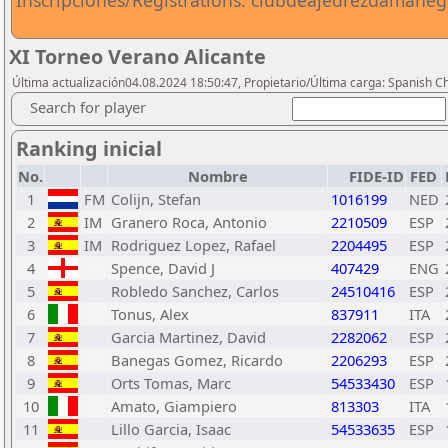
Inscripciones/Registrations: clubdeajedrezdaman
XI Torneo Verano Alicante
Última actualización04.08.2024 18:50:47, Propietario/Última carga: Spanish C
Search for player
Ranking inicial
No.
Nombre
FIDE-ID
FED
1
FM
Colijn, Stefan
1016199
NED
2
IM
Granero Roca, Antonio
2210509
ESP
3
IM
Rodriguez Lopez, Rafael
2204495
ESP
4
Spence, David J
407429
ENG
5
Robledo Sanchez, Carlos
24510416
ESP
6
Tonus, Alex
837911
ITA
7
Garcia Martinez, David
2282062
ESP
8
Banegas Gomez, Ricardo
2206293
ESP
9
Orts Tomas, Marc
54533430
ESP
10
Amato, Giampiero
813303
ITA
11
Lillo Garcia, Isaac
54533635
ESP