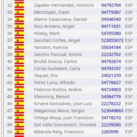
32
Zapater Hernandez, Honorio
94792704
ESP
33
Mkrtchyan, Davit
94775087
ESP
34
Alamo Casanueva, Daniel
54546540
ESP
35
Ruiz Armero, Angel
94711631
ESP
36
Hladiy, Mark
54705380
ESP
37
Sanchez Cortes, Angel
523055073
ESP
38
Yanston, Kseniia
55634184
ESP
39
Sancho Pascual, Emilio
22232702
ESP
40
Brufal Gracia, Carlos
94792674
ESP
41
Cerda Guilabert, Carla
94793107
ESP
42
Taquet, Eric
24521370
ESP
43
Perez Luna, Alfredo
54776627
ESP
44
Fedorov Kozlov, Andrei
94724903
ESP
45
Vlemincq, Benoit
54584779
ESP
46
Sirvent Gonzalvez, Jose Luis
22278222
ESP
47
Magarinos Mora, Sergio
523049863
ESP
48
Ortega Moya, Juan Francisco
54718210
ESP
49
Del Valle Domenech, Trinidad
22239260
ESP
50
Alberola Reig, Francisco
2263599
ESP