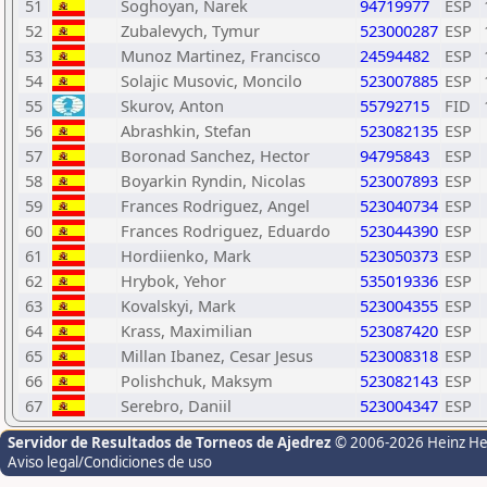
51
Soghoyan, Narek
94719977
ESP
52
Zubalevych, Tymur
523000287
ESP
53
Munoz Martinez, Francisco
24594482
ESP
54
Solajic Musovic, Moncilo
523007885
ESP
55
Skurov, Anton
55792715
FID
56
Abrashkin, Stefan
523082135
ESP
57
Boronad Sanchez, Hector
94795843
ESP
58
Boyarkin Ryndin, Nicolas
523007893
ESP
59
Frances Rodriguez, Angel
523040734
ESP
60
Frances Rodriguez, Eduardo
523044390
ESP
61
Hordiienko, Mark
523050373
ESP
62
Hrybok, Yehor
535019336
ESP
63
Kovalskyi, Mark
523004355
ESP
64
Krass, Maximilian
523087420
ESP
65
Millan Ibanez, Cesar Jesus
523008318
ESP
66
Polishchuk, Maksym
523082143
ESP
67
Serebro, Daniil
523004347
ESP
Servidor de Resultados de Torneos de Ajedrez
© 2006-2026 Heinz H
Aviso legal/Condiciones de uso