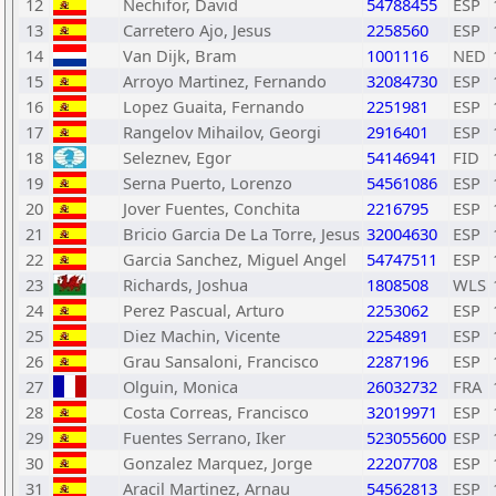
12
Nechifor, David
54788455
ESP
13
Carretero Ajo, Jesus
2258560
ESP
14
Van Dijk, Bram
1001116
NED
15
Arroyo Martinez, Fernando
32084730
ESP
16
Lopez Guaita, Fernando
2251981
ESP
17
Rangelov Mihailov, Georgi
2916401
ESP
18
Seleznev, Egor
54146941
FID
19
Serna Puerto, Lorenzo
54561086
ESP
20
Jover Fuentes, Conchita
2216795
ESP
21
Bricio Garcia De La Torre, Jesus
32004630
ESP
22
Garcia Sanchez, Miguel Angel
54747511
ESP
23
Richards, Joshua
1808508
WLS
24
Perez Pascual, Arturo
2253062
ESP
25
Diez Machin, Vicente
2254891
ESP
26
Grau Sansaloni, Francisco
2287196
ESP
27
Olguin, Monica
26032732
FRA
28
Costa Correas, Francisco
32019971
ESP
29
Fuentes Serrano, Iker
523055600
ESP
30
Gonzalez Marquez, Jorge
22207708
ESP
31
Aracil Martinez, Arnau
54562813
ESP