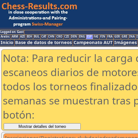
Logged on: Gast
Arabic
ARM
AZE
BIH
BUL
CAT
CHN
CRO
CZE
DEN
ENG
ESP
FAI
FIN
FRA
GER
GRE
INA
I
Inicio
Base de datos de torneos
Campeonato AUT
Imágenes
Nota: Para reducir la carga 
escaneos diarios de motor
todos los torneos finalizad
semanas se muestran tras p
botón: