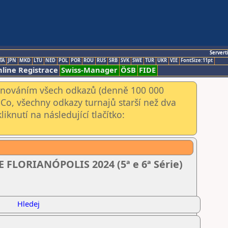
Servert
TA
JPN
MKD
LTU
NED
POL
POR
ROU
RUS
SRB
SVK
SWE
TUR
UKR
VIE
FontSize:11pt
line Registrace
Swiss-Manager
ÖSB
FIDE
kenováním všech odkazů (denně 100 000
Co, všechny odkazy turnajů starší než dva
iknutí na následující tlačítko:
FLORIANÓPOLIS 2024 (5ª e 6ª Série)
Hledej