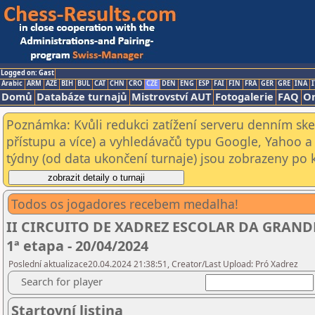
Logged on: Gast
Arabic
ARM
AZE
BIH
BUL
CAT
CHN
CRO
CZE
DEN
ENG
ESP
FAI
FIN
FRA
GER
GRE
INA
I
Domů
Databáze turnajů
Mistrovství AUT
Fotogalerie
FAQ
On
Poznámka: Kvůli redukci zatížení serveru denním s
přístupu a více) a vyhledávačů typu Google, Yahoo a 
týdny (od data ukončení turnaje) jsou zobrazeny po kl
Todos os jogadores recebem medalha!
II CIRCUITO DE XADREZ ESCOLAR DA GRANDE 
1ª etapa - 20/04/2024
Poslední aktualizace20.04.2024 21:38:51, Creator/Last Upload: Pró Xadrez
Search for player
Startovní listina