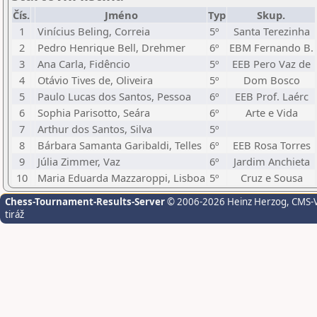
Čís.
Jméno
Typ
Skup.
1
Vinícius Beling, Correia
5º
Santa Terezinha
2
Pedro Henrique Bell, Drehmer
6º
EBM Fernando B.
3
Ana Carla, Fidêncio
5º
EEB Pero Vaz de
4
Otávio Tives de, Oliveira
5º
Dom Bosco
5
Paulo Lucas dos Santos, Pessoa
6º
EEB Prof. Laérc
6
Sophia Parisotto, Seára
6º
Arte e Vida
7
Arthur dos Santos, Silva
5º
8
Bárbara Samanta Garibaldi, Telles
6º
EEB Rosa Torres
9
Júlia Zimmer, Vaz
6º
Jardim Anchieta
10
Maria Eduarda Mazzaroppi, Lisboa
5º
Cruz e Sousa
Chess-Tournament-Results-Server
© 2006-2026 Heinz Herzog
, CMS-
tiráž