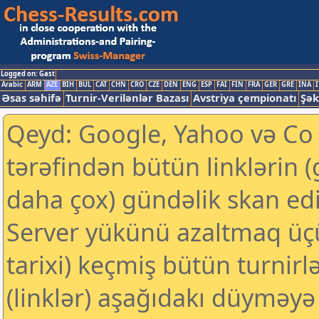
Logged on: Gast
Arabic
ARM
AZE
BIH
BUL
CAT
CHN
CRO
CZE
DEN
ENG
ESP
FAI
FIN
FRA
GER
GRE
INA
I
Əsas səhifə
Turnir-Verilənlər Bazası
Avstriya çempionatı
Şək
Qeyd: Google, Yahoo və Co k
tərəfindən bütün linklərin 
daha çox) gündəlik skan edil
Server yükünü azaltmaq üç
tarixi) keçmiş bütün turnirl
(linklər) aşağıdakı düyməyə