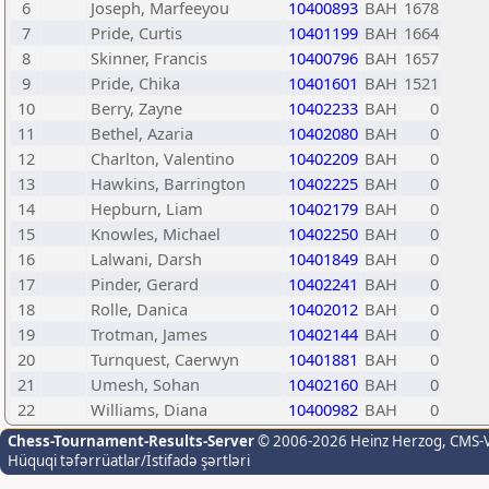
6
Joseph, Marfeeyou
10400893
BAH
1678
7
Pride, Curtis
10401199
BAH
1664
8
Skinner, Francis
10400796
BAH
1657
9
Pride, Chika
10401601
BAH
1521
10
Berry, Zayne
10402233
BAH
0
11
Bethel, Azaria
10402080
BAH
0
12
Charlton, Valentino
10402209
BAH
0
13
Hawkins, Barrington
10402225
BAH
0
14
Hepburn, Liam
10402179
BAH
0
15
Knowles, Michael
10402250
BAH
0
16
Lalwani, Darsh
10401849
BAH
0
17
Pinder, Gerard
10402241
BAH
0
18
Rolle, Danica
10402012
BAH
0
19
Trotman, James
10402144
BAH
0
20
Turnquest, Caerwyn
10401881
BAH
0
21
Umesh, Sohan
10402160
BAH
0
22
Williams, Diana
10400982
BAH
0
Chess-Tournament-Results-Server
© 2006-2026 Heinz Herzog
, CMS-
Hüquqi təfərrüatlar/İstifadə şərtləri