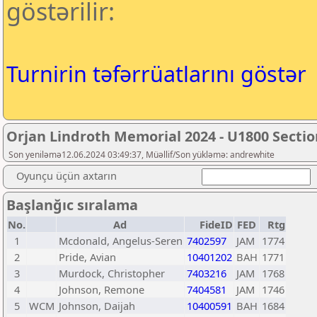
göstərilir:
Turnirin təfərrüatlarını göstər
Orjan Lindroth Memorial 2024 - U1800 Sectio
Son yeniləmə12.06.2024 03:49:37, Müəllif/Son yükləmə: andrewhite
Oyunçu üçün axtarın
Başlanğıc sıralama
No.
Ad
FideID
FED
Rtg
1
Mcdonald, Angelus-Seren
7402597
JAM
1774
2
Pride, Avian
10401202
BAH
1771
3
Murdock, Christopher
7403216
JAM
1768
4
Johnson, Remone
7404581
JAM
1746
5
WCM
Johnson, Daijah
10400591
BAH
1684