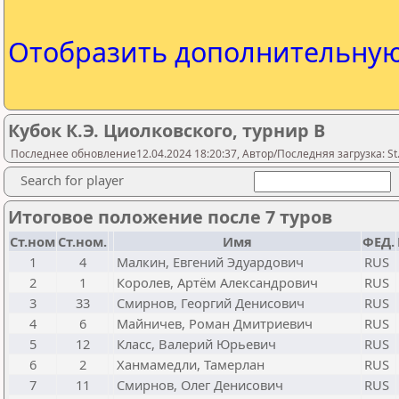
Отобразить дополнительну
Кубок К.Э. Циолковского, турнир B
Последнее обновление12.04.2024 18:20:37, Автор/Последняя загрузка: St.
Search for player
Итоговое положение после 7 туров
Ст.ном
Ст.ном.
Имя
ФЕД.
1
4
Малкин, Евгений Эдуардович
RUS
2
1
Королев, Артём Александрович
RUS
3
33
Смирнов, Георгий Денисович
RUS
4
6
Майничев, Роман Дмитриевич
RUS
5
12
Класс, Валерий Юрьевич
RUS
6
2
Ханмамедли, Тамерлан
RUS
7
11
Смирнов, Олег Денисович
RUS