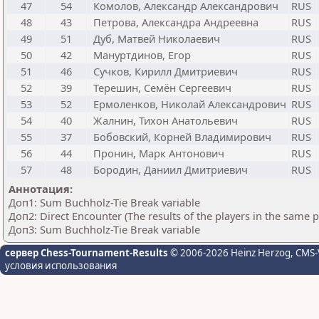
47
54
Комолов, Александр Александрович
RUS
48
43
Петрова, Александра Андреевна
RUS
49
51
Дуб, Матвей Николаевич
RUS
50
42
Мануртдинов, Егор
RUS
51
46
Сучков, Кирилл Дмитриевич
RUS
52
39
Терешин, Семён Сергеевич
RUS
53
52
Ермоленков, Николай Александрович
RUS
54
40
Жалнин, Тихон Анатольевич
RUS
55
37
Бобовский, Корней Владимирович
RUS
56
44
Пронин, Марк Антонович
RUS
57
48
Бородин, Даниил Дмитриевич
RUS
Аннотация:
Доп1: Sum Buchholz-Tie Break variable
Доп2: Direct Encounter (The results of the players in the same 
Доп3: Sum Buchholz-Tie Break variable
сервер Chess-Tournament-Results
© 2006-2026 Heinz Herzog
, CMS-
условия использования