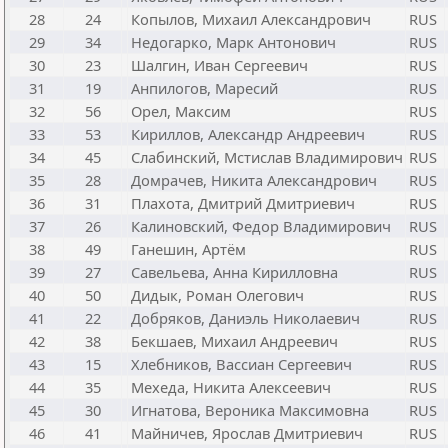
28
24
Копылов, Михаил Александрович
RUS
29
34
Недогарко, Марк Антонович
RUS
30
23
Шалгин, Иван Сергеевич
RUS
31
19
Анпилогов, Маресий
RUS
32
56
Орел, Максим
RUS
33
53
Кириллов, Александр Андреевич
RUS
34
45
Слабинский, Мстислав Владимирович
RUS
35
28
Домрачев, Никита Александрович
RUS
36
31
Плахота, Дмитрий Дмитриевич
RUS
37
26
Калиновский, Федор Владимирович
RUS
38
49
Ганешин, Артём
RUS
39
27
Савельева, Анна Кирилловна
RUS
40
50
Дидык, Роман Олегович
RUS
41
22
Добряков, Даниэль Николаевич
RUS
42
38
Бекшаев, Михаил Андреевич
RUS
43
15
Хлебников, Вассиан Сергеевич
RUS
44
35
Мехеда, Никита Алексеевич
RUS
45
30
Игнатова, Вероника Максимовна
RUS
46
41
Майничев, Ярослав Дмитриевич
RUS