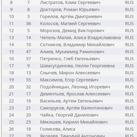
8
7
Листратов, Клим Сергеевич
RUS
9
8
Докторов, Роман Юрьевич
RUS
10
3
Горелов, Артём Дмитриевич
RUS
11
36
Колосов, Матвей Сергеевич
RUS
12
5
Морозов, Демид Викторович
RUS
13
14
Чепель-Малая, Алиса Владиславовна
RUS
14
10
Сотников, Владимир Михайлович
RUS
15
47
Алиев, Мухаммед Раминович
RUS
16
57
Петренко, Глеб Евгеньевич
RUS
17
9
Шамсутдинова, Нелли Георгиевна
RUS
18
13
Снычев, Мирон Алексеевич
RUS
19
55
Максимов, Егор Сергеевич
RUS
20
32
Подойницын, Леонид Игоревич
RUS
21
17
Дементьев, Ярослав Алексеевич
RUS
22
16
Васильев, Артем Евгеньевич
RUS
23
21
Саморуков, Артём Валентинович
RUS
24
20
Чайка, Георгий Данилович
RUS
25
25
Мякишев, Кирилл Михайлович
RUS
26
18
Голикова, Алиса
RUS
27
29
Яковлев, Тимофей Антонович
RUS