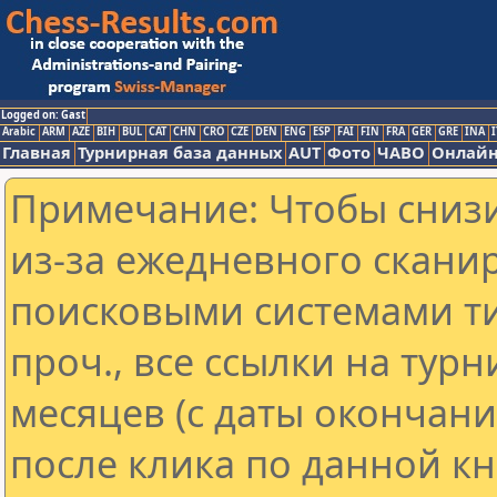
Logged on: Gast
Arabic
ARM
AZE
BIH
BUL
CAT
CHN
CRO
CZE
DEN
ENG
ESP
FAI
FIN
FRA
GER
GRE
INA
I
Главная
Турнирная база данных
AUT
Фото
ЧАВО
Онлайн
Примечание: Чтобы снизи
из-за ежедневного скани
поисковыми системами ти
проч., все ссылки на тур
месяцев (с даты окончан
после клика по данной кн