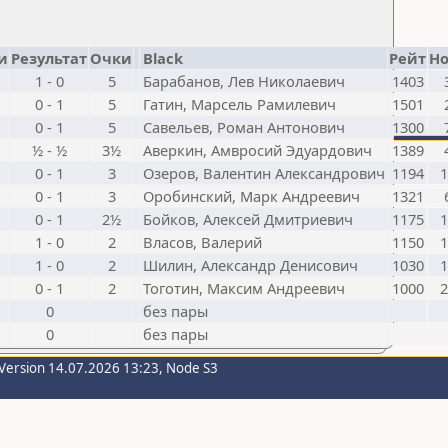
и
Результат
Очки
Black
Рейт
Но
1 - 0
5
Барабанов, Лев Николаевич
1403
0 - 1
5
Гатин, Марсель Рамилевич
1501
0 - 1
5
Савельев, Роман Антонович
1300
½ - ½
3½
Аверкин, Амвросий Эдуардович
1389
0 - 1
3
Озеров, Валентин Александрович
1194
1
0 - 1
3
Оробинский, Марк Андреевич
1321
0 - 1
2½
Бойков, Алексей Дмитриевич
1175
1
1 - 0
2
Власов, Валерий
1150
1
1 - 0
2
Шилин, Александр Денисович
1030
1
0 - 1
2
Тоготин, Максим Андреевич
1000
2
0
без пары
0
без пары
Version 14.07.2026 13:23, Node S3