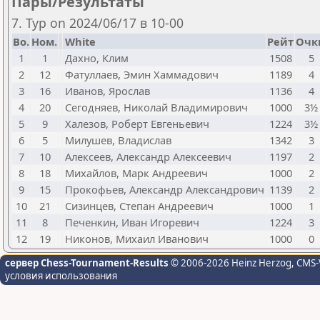
Пары/Результаты
7. Тур on 2024/06/17 в 10-00
Bo.
Ном.
White
Рейт
Очк
1
1
Дахно, Клим
1508
5
2
12
Фатуллаев, Эмин Хаммадович
1189
4
3
16
Иванов, Ярослав
1136
4
4
20
Сегодняев, Николай Владимирович
1000
3½
5
9
Халезов, Роберт Евгеньевич
1224
3½
6
5
Милушев, Владислав
1342
3
7
10
Алексеев, Александр Алексеевич
1197
2
8
18
Михайлов, Марк Андреевич
1000
2
9
15
Прокофьев, Александр Александрович
1139
2
10
21
Сизинцев, Степан Андреевич
1000
1
11
8
Печенкин, Иван Игоревич
1224
3
12
19
Никонов, Михаил Иванович
1000
0
сервер Chess-Tournament-Results
© 2006-2026 Heinz Herzog
, CMS-
условия использования