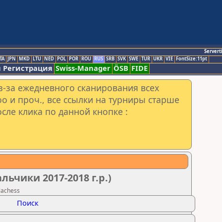
Servert
TA
JPN
MKD
LTU
NED
POL
POR
ROU
RUS
SRB
SVK
SWE
TUR
UKR
VIE
FontSize:11pt
 Регистрация
Swiss-Manager
ÖSB
FIDE
з-за ежедневного сканирования всех
o и проч., все ссылки на турниры старше
сле клика по данной кнопке :
ьчики 2017-2018 г.р.)
lachess
Поиск