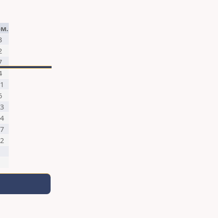
м.
3
2
7
4
1
6
3
4
7
2