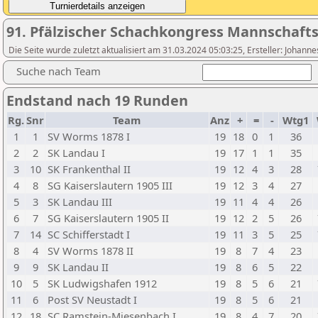
91. Pfälzischer Schachkongress Mannschafts
Die Seite wurde zuletzt aktualisiert am 31.03.2024 05:03:25, Ersteller: Johann
Suche nach Team
Endstand nach 19 Runden
Rg.
Snr
Team
Anz
+
=
-
Wtg1
1
1
SV Worms 1878 I
19
18
0
1
36
2
2
SK Landau I
19
17
1
1
35
3
10
SK Frankenthal II
19
12
4
3
28
4
8
SG Kaiserslautern 1905 III
19
12
3
4
27
5
3
SK Landau III
19
11
4
4
26
6
7
SG Kaiserslautern 1905 II
19
12
2
5
26
7
14
SC Schifferstadt I
19
11
3
5
25
8
4
SV Worms 1878 II
19
8
7
4
23
9
9
SK Landau II
19
8
6
5
22
10
5
SK Ludwigshafen 1912
19
8
5
6
21
11
6
Post SV Neustadt I
19
8
5
6
21
12
18
SC Ramstein-Miesenbach I
19
8
4
7
20