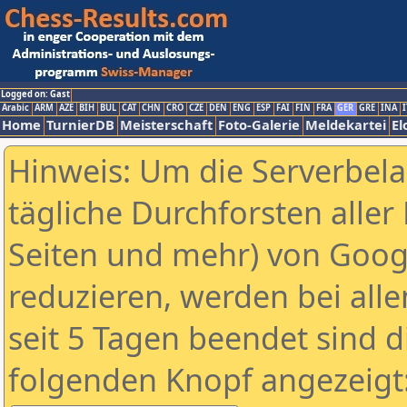
Logged on: Gast
Arabic
ARM
AZE
BIH
BUL
CAT
CHN
CRO
CZE
DEN
ENG
ESP
FAI
FIN
FRA
GER
GRE
INA
I
Home
TurnierDB
Meisterschaft
Foto-Galerie
Meldekartei
El
Hinweis: Um die Serverbel
tägliche Durchforsten aller 
Seiten und mehr) von Goog
reduzieren, werden bei alle
seit 5 Tagen beendet sind d
folgenden Knopf angezeigt