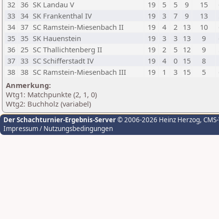
32
36
SK Landau V
19
5
5
9
15
33
34
SK Frankenthal IV
19
3
7
9
13
34
37
SC Ramstein-Miesenbach II
19
4
2
13
10
35
35
SK Hauenstein
19
3
3
13
9
36
25
SC Thallichtenberg II
19
2
5
12
9
37
33
SC Schifferstadt IV
19
4
0
15
8
38
38
SC Ramstein-Miesenbach III
19
1
3
15
5
Anmerkung:
Wtg1: Matchpunkte (2, 1, 0)
Wtg2: Buchholz (variabel)
Der Schachturnier-Ergebnis-Server
© 2006-2026 Heinz Herzog
, CMS
Impressum / Nutzungsbedingungen