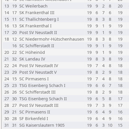
13
19
SC Weilerbach
19
9
2
8
20
14
17
SK Frankenthal III
19
6
7
6
19
15
11
SC Thallichtenberg I
19
8
3
8
19
16
13
SK Frankenthal I
19
9
1
9
19
17
20
Post SV Neustadt II
19
9
1
9
19
18
12
SC Niedermohr-Hütschenhausen
19
8
3
8
19
16
SC Schifferstadt II
19
9
1
9
19
20
22
SC Höheinöd
19
9
1
9
19
21
32
SK Landau IV
19
8
3
8
19
22
24
Post SV Neustadt IV
19
7
4
8
18
23
29
Post SV Neustadt V
19
8
2
9
18
24
15
SC Pirmasens I
19
7
4
8
18
25
23
TSG Eisenberg Schach I
19
6
6
7
18
26
26
SC Schifferstadt III
19
8
2
9
18
27
30
TSG Eisenberg Schach II
19
6
5
8
17
28
27
Post SV Neustadt III
19
7
3
9
17
29
21
SC Pirmasens II
19
6
4
9
16
30
28
SF Birkenfeld I
19
6
4
9
16
31
31
SG Kaiserslautern 1905
19
6
3
10
15