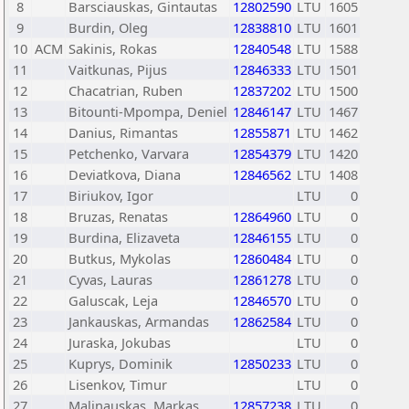
8
Barsciauskas, Gintautas
12802590
LTU
1605
9
Burdin, Oleg
12838810
LTU
1601
10
ACM
Sakinis, Rokas
12840548
LTU
1588
11
Vaitkunas, Pijus
12846333
LTU
1501
12
Chacatrian, Ruben
12837202
LTU
1500
13
Bitounti-Mpompa, Deniel
12846147
LTU
1467
14
Danius, Rimantas
12855871
LTU
1462
15
Petchenko, Varvara
12854379
LTU
1420
16
Deviatkova, Diana
12846562
LTU
1408
17
Biriukov, Igor
LTU
0
18
Bruzas, Renatas
12864960
LTU
0
19
Burdina, Elizaveta
12846155
LTU
0
20
Butkus, Mykolas
12860484
LTU
0
21
Cyvas, Lauras
12861278
LTU
0
22
Galuscak, Leja
12846570
LTU
0
23
Jankauskas, Armandas
12862584
LTU
0
24
Juraska, Jokubas
LTU
0
25
Kuprys, Dominik
12850233
LTU
0
26
Lisenkov, Timur
LTU
0
27
Malinauskas, Markas
12857238
LTU
0