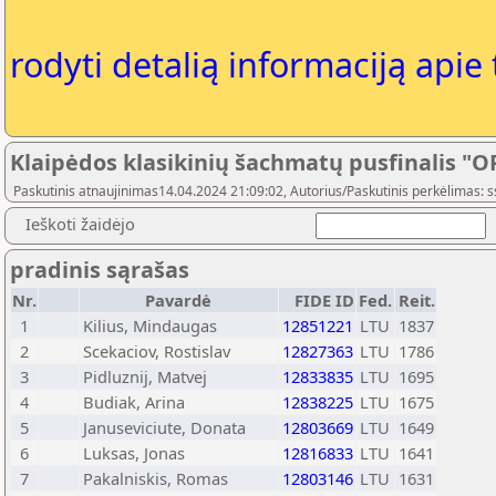
rodyti detalią informaciją apie
Klaipėdos klasikinių šachmatų pusfinalis "O
Paskutinis atnaujinimas14.04.2024 21:09:02, Autorius/Paskutinis perkėlimas:
Ieškoti žaidėjo
pradinis sąrašas
Nr.
Pavardė
FIDE ID
Fed.
Reit.
1
Kilius, Mindaugas
12851221
LTU
1837
2
Scekaciov, Rostislav
12827363
LTU
1786
3
Pidluznij, Matvej
12833835
LTU
1695
4
Budiak, Arina
12838225
LTU
1675
5
Januseviciute, Donata
12803669
LTU
1649
6
Luksas, Jonas
12816833
LTU
1641
7
Pakalniskis, Romas
12803146
LTU
1631