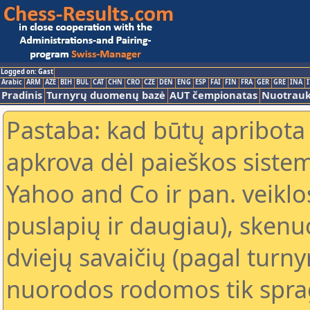
Logged on: Gast
Arabic
ARM
AZE
BIH
BUL
CAT
CHN
CRO
CZE
DEN
ENG
ESP
FAI
FIN
FRA
GER
GRE
INA
I
Pradinis
Turnyrų duomenų bazė
AUT čempionatas
Nuotrau
Pastaba: kad būtų apribota
apkrova dėl paieškos sistem
Yahoo and Co ir pan. veiklo
puslapių ir daugiau), skenu
dviejų savaičių (pagal turn
nuorodos rodomos tik sprag