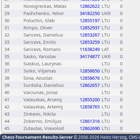
28
Novogreckas, Matas
12862622
LTU
0
29
Pashchenko, Yehor
34182250
UKR
0
30
Poluchin, Gleb
12855197
LTU
0
31
Rimpo, Oliver
12852937
LTU
0
32
Saricevs, Danielius
12853267
LTU
0
33
Saricevs, Emilis
12853259
LTU
0
34
Saricevs, Romans
11638249
LAT
0
35
Sasko, Yaroslav
34174877
UKR
0
36
Siaskus, Laurynas
LTU
0
37
Soiko, Viljamas
12858650
LTU
0
38
Sova, Azuolas
12858676
LTU
0
39
Surdoka, Danielius
12862657
LTU
0
40
Vaiciunas, Jonas
LTU
0
41
Valauskas, Arsenij
12855200
LTU
0
42
Valauskas, Artemij
12858765
LTU
0
43
Zinkevic, Nikita
LTU
0
44
Zobernis, Emilijus
12861316
LTU
0
45
Zutautas, Vsevolod
12862690
LTU
0
Chess-Tournament-Results-Server
© 2006-2026 Heinz Herzog
, CMS-