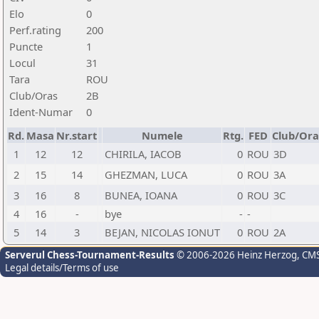
Elo
0
Perf.rating
200
Puncte
1
Locul
31
Tara
ROU
Club/Oras
2B
Ident-Numar
0
Rd.
Masa
Nr.start
Numele
Rtg.
FED
Club/Ora
1
12
12
CHIRILA, IACOB
0
ROU
3D
2
15
14
GHEZMAN, LUCA
0
ROU
3A
3
16
8
BUNEA, IOANA
0
ROU
3C
4
16
-
bye
-
-
5
14
3
BEJAN, NICOLAS IONUT
0
ROU
2A
Serverul Chess-Tournament-Results
© 2006-2026 Heinz Herzog
, CM
Legal details/Terms of use