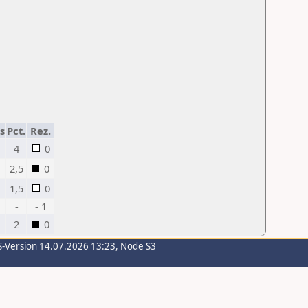
s
Pct.
Rez.
4
0
2,5
0
1,5
0
-
- 1
2
0
S-Version 14.07.2026 13:23, Node S3