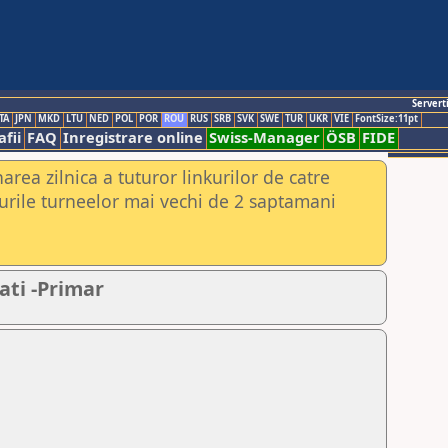
Servert
TA
JPN
MKD
LTU
NED
POL
POR
ROU
RUS
SRB
SVK
SWE
TUR
UKR
VIE
FontSize:11pt
fii
FAQ
Inregistrare online
Swiss-Manager
ÖSB
FIDE
rea zilnica a tuturor linkurilor de catre
urile turneelor mai vechi de 2 saptamani
ati -Primar