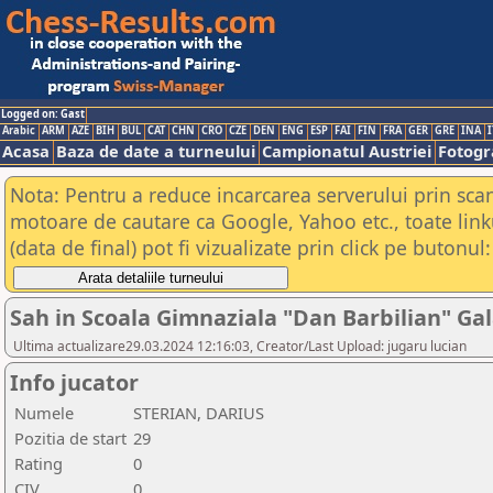
Logged on: Gast
Arabic
ARM
AZE
BIH
BUL
CAT
CHN
CRO
CZE
DEN
ENG
ESP
FAI
FIN
FRA
GER
GRE
INA
I
Acasa
Baza de date a turneului
Campionatul Austriei
Fotogra
Nota: Pentru a reduce incarcarea serverului prin scana
motoare de cautare ca Google, Yahoo etc., toate link
(data de final) pot fi vizualizate prin click pe butonul:
Sah in Scoala Gimnaziala "Dan Barbilian" Gal
Ultima actualizare29.03.2024 12:16:03, Creator/Last Upload: jugaru lucian
Info jucator
Numele
STERIAN, DARIUS
Pozitia de start
29
Rating
0
CIV
0