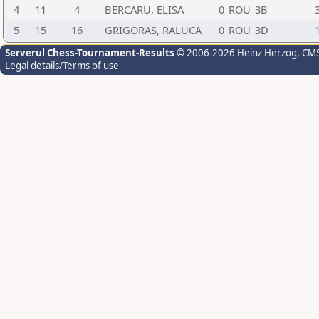
4
11
4
BERCARU, ELISA
0
ROU
3B
5
15
16
GRIGORAS, RALUCA
0
ROU
3D
Serverul Chess-Tournament-Results
© 2006-2026 Heinz Herzog
, CM
Legal details/Terms of use