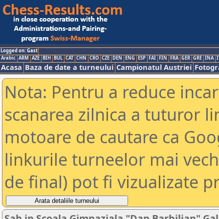
Logged on: Gast
Arabic
ARM
AZE
BIH
BUL
CAT
CHN
CRO
CZE
DEN
ENG
ESP
FAI
FIN
FRA
GER
GRE
INA
I
Acasa
Baza de date a turneului
Campionatul Austriei
Fotogra
Nota: Pentru a reduce incar
scanarea zilnica a tuturor li
motoare de cautare ca Goog
linkurile turneelor mai vec
de final) pot fi vizualizate p
Sah in Scoala Gimnaziala "Dan Barbilian" Gal