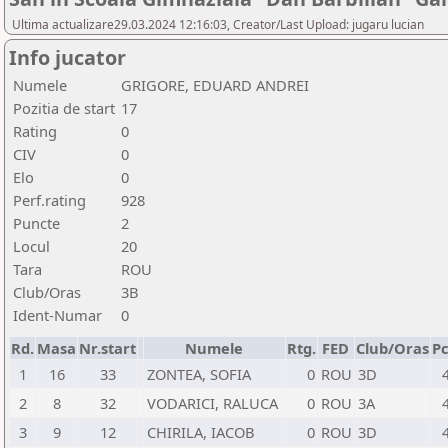
Ultima actualizare29.03.2024 12:16:03, Creator/Last Upload: jugaru lucian
Info jucator
Numele
GRIGORE, EDUARD ANDREI
Pozitia de start
17
Rating
0
CIV
0
Elo
0
Perf.rating
928
Puncte
2
Locul
20
Tara
ROU
Club/Oras
3B
Ident-Numar
0
Rd.
Masa
Nr.start
Numele
Rtg.
FED
Club/Oras
Pc
1
16
33
ZONTEA, SOFIA
0
ROU
3D
2
8
32
VODARICI, RALUCA
0
ROU
3A
3
9
12
CHIRILA, IACOB
0
ROU
3D