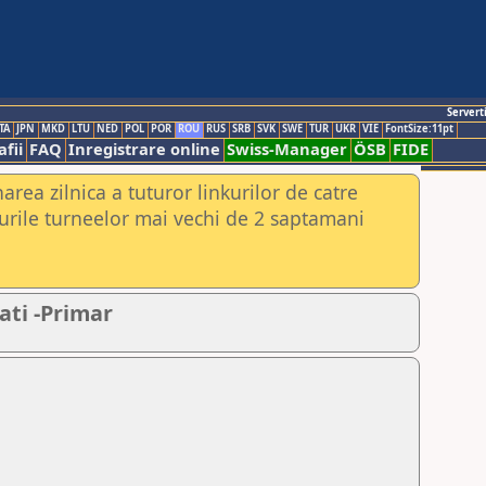
Servert
TA
JPN
MKD
LTU
NED
POL
POR
ROU
RUS
SRB
SVK
SWE
TUR
UKR
VIE
FontSize:11pt
fii
FAQ
Inregistrare online
Swiss-Manager
ÖSB
FIDE
rea zilnica a tuturor linkurilor de catre
urile turneelor mai vechi de 2 saptamani
ati -Primar