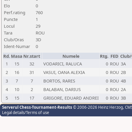
Elo
0
Perf.rating
760
Puncte
1
Locul
29
Tara
ROU
Club/Oras
3D
Ident-Numar
0
Rd.
Masa
Nr.start
Numele
Rtg.
FED
Club
1
15
32
VODARICI, RALUCA
0
ROU
3A
2
16
31
VASUI, OANA ALEXIA
0
ROU
2B
3
7
7
BORTOS, RARES
0
ROU
4B
4
10
2
BALABAN, DARIUS
0
ROU
2A
5
15
17
GRIGORE, EDUARD ANDREI
0
ROU
3B
Serverul Chess-Tournament-Results
© 2006-2026 Heinz Herzog
, CM
Legal details/Terms of use