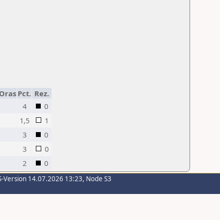
/Oras
Pct.
Rez.
4
0
1,5
1
3
0
3
0
2
0
S-Version 14.07.2026 13:23, Node S3