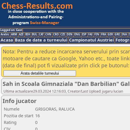
Logged on: Gast
Arabic
ARM
AZE
BIH
BUL
CAT
CHN
CRO
CZE
DEN
ENG
ESP
FAI
FIN
FRA
GER
GRE
INA
I
Acasa
Baza de date a turneului
Campionatul Austriei
Fotogra
Nota: Pentru a reduce incarcarea serverului prin scana
motoare de cautare ca Google, Yahoo etc., toate link
(data de final) pot fi vizualizate prin click pe butonul:
Sah in Scoala Gimnaziala "Dan Barbilian" Gal
Ultima actualizare29.03.2024 12:16:03, Creator/Last Upload: jugaru lucian
Info jucator
Numele
GRIGORAS, RALUCA
Pozitia de start
16
Rating
0
CIV
0