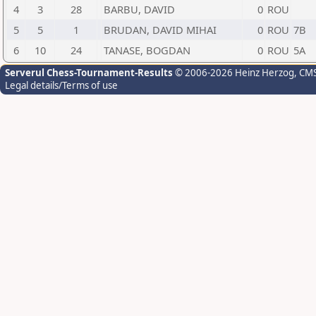
4
3
28
BARBU, DAVID
0
ROU
5
5
1
BRUDAN, DAVID MIHAI
0
ROU
7B
6
10
24
TANASE, BOGDAN
0
ROU
5A
Serverul Chess-Tournament-Results
© 2006-2026 Heinz Herzog
, CM
Legal details/Terms of use