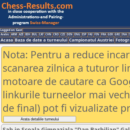
Logged on: Gast
Arabic
ARM
AZE
BIH
BUL
CAT
CHN
CRO
CZE
DEN
ENG
ESP
FAI
FIN
FRA
GER
GRE
INA
I
Acasa
Baza de date a turneului
Campionatul Austriei
Fotogra
Nota: Pentru a reduce incar
scanarea zilnica a tuturor li
motoare de cautare ca Goog
linkurile turneelor mai vec
de final) pot fi vizualizate p
Sah in Scoala Gimnaziala "Dan Barbilian" Gal