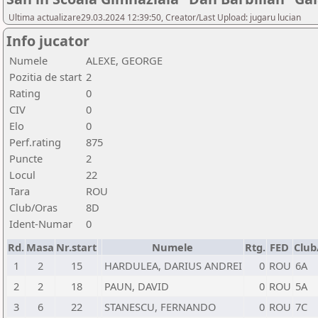
Ultima actualizare29.03.2024 12:39:50, Creator/Last Upload: jugaru lucian
Info jucator
Numele
ALEXE, GEORGE
Pozitia de start
2
Rating
0
CIV
0
Elo
0
Perf.rating
875
Puncte
2
Locul
22
Tara
ROU
Club/Oras
8D
Ident-Numar
0
Rd.
Masa
Nr.start
Numele
Rtg.
FED
Club
1
2
15
HARDULEA, DARIUS ANDREI
0
ROU
6A
2
2
18
PAUN, DAVID
0
ROU
5A
3
6
22
STANESCU, FERNANDO
0
ROU
7C