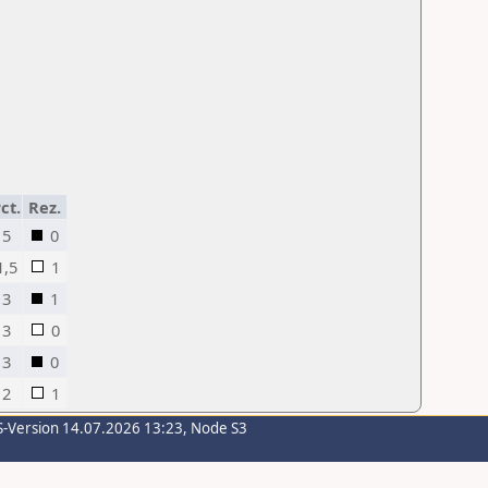
ct.
Rez.
5
0
1,5
1
3
1
3
0
3
0
2
1
S-Version 14.07.2026 13:23, Node S3