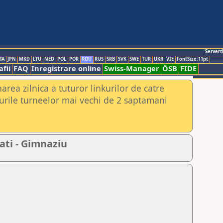
Servert
TA
JPN
MKD
LTU
NED
POL
POR
ROU
RUS
SRB
SVK
SWE
TUR
UKR
VIE
FontSize:11pt
fii
FAQ
Inregistrare online
Swiss-Manager
ÖSB
FIDE
rea zilnica a tuturor linkurilor de catre
urile turneelor mai vechi de 2 saptamani
ati - Gimnaziu