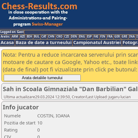
Logged on: Gast
Arabic
ARM
AZE
BIH
BUL
CAT
CHN
CRO
CZE
DEN
ENG
ESP
FAI
FIN
FRA
GER
GRE
INA
I
Acasa
Baza de date a turneului
Campionatul Austriei
Fotogra
Nota: Pentru a reduce incarcarea serverului prin scana
motoare de cautare ca Google, Yahoo etc., toate link
(data de final) pot fi vizualizate prin click pe butonul:
Sah in Scoala Gimnaziala "Dan Barbilian" Gal
Ultima actualizare29.03.2024 12:39:50, Creator/Last Upload: jugaru lucian
Info jucator
Numele
COSTIN, IOANA
Pozitia de start
10
Rating
0
CIV
0