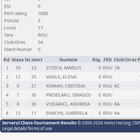
Elo
0
Perf.rating
1000
Puncte
3
Locul
17
Tara
ROU
Club/Oras
5A
Ident-Numar
0
Rd.
Masa
Nr.start
Numele
Rtg.
FED
Club/Oras
P
1
10
23
STOICA, MARIUS
0
ROU
7A
2
12
25
VASILE, ELENA
0
ROU
3
9
21
ROMAN, CRISTINA
0
ROU
6C
4
7
30
PRISECARU, DRAGOS
0
ROU
5
8
26
VODARICI, ANDREEA
0
ROU
8A
6
12
11
ENACHE, GABRIELA
0
ROU
6A
Serverul Chess-Tournament-Results
© 2006-2026 Heinz Herzog
, CM
Legal details/Terms of use