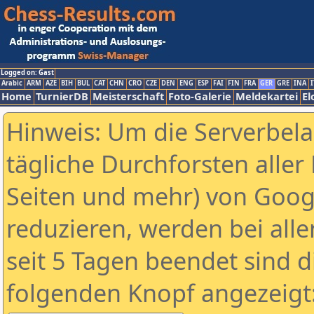
Logged on: Gast
Arabic
ARM
AZE
BIH
BUL
CAT
CHN
CRO
CZE
DEN
ENG
ESP
FAI
FIN
FRA
GER
GRE
INA
I
Home
TurnierDB
Meisterschaft
Foto-Galerie
Meldekartei
El
Hinweis: Um die Serverbel
tägliche Durchforsten aller 
Seiten und mehr) von Goog
reduzieren, werden bei alle
seit 5 Tagen beendet sind d
folgenden Knopf angezeigt