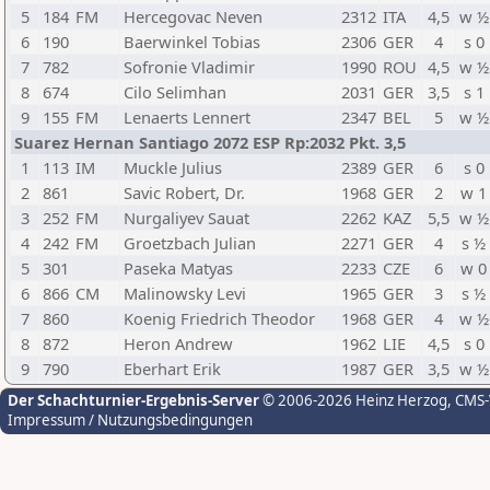
5
184
FM
Hercegovac Neven
2312
ITA
4,5
w ½
6
190
Baerwinkel Tobias
2306
GER
4
s 0
7
782
Sofronie Vladimir
1990
ROU
4,5
w ½
8
674
Cilo Selimhan
2031
GER
3,5
s 1
9
155
FM
Lenaerts Lennert
2347
BEL
5
w ½
Suarez Hernan Santiago 2072 ESP Rp:2032 Pkt. 3,5
1
113
IM
Muckle Julius
2389
GER
6
s 0
2
861
Savic Robert, Dr.
1968
GER
2
w 1
3
252
FM
Nurgaliyev Sauat
2262
KAZ
5,5
w ½
4
242
FM
Groetzbach Julian
2271
GER
4
s ½
5
301
Paseka Matyas
2233
CZE
6
w 0
6
866
CM
Malinowsky Levi
1965
GER
3
s ½
7
860
Koenig Friedrich Theodor
1968
GER
4
w ½
8
872
Heron Andrew
1962
LIE
4,5
s 0
9
790
Eberhart Erik
1987
GER
3,5
w ½
Der Schachturnier-Ergebnis-Server
© 2006-2026 Heinz Herzog
, CMS
Impressum / Nutzungsbedingungen