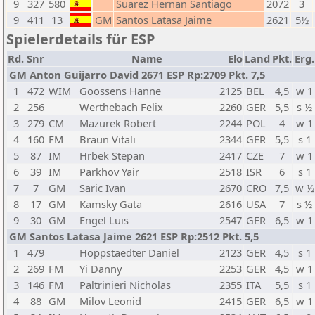
9
327
580
Suarez Hernan Santiago
2072
3
9
411
13
GM
Santos Latasa Jaime
2621
5½
Spielerdetails für ESP
Rd.
Snr
Name
Elo
Land
Pkt.
Erg.
GM Anton Guijarro David 2671 ESP Rp:2709 Pkt. 7,5
1
472
WIM
Goossens Hanne
2125
BEL
4,5
w 1
2
256
Werthebach Felix
2260
GER
5,5
s ½
3
279
CM
Mazurek Robert
2244
POL
4
w 1
4
160
FM
Braun Vitali
2344
GER
5,5
s 1
5
87
IM
Hrbek Stepan
2417
CZE
7
w 1
6
39
IM
Parkhov Yair
2518
ISR
6
s 1
7
7
GM
Saric Ivan
2670
CRO
7,5
w ½
8
17
GM
Kamsky Gata
2616
USA
7
s ½
9
30
GM
Engel Luis
2547
GER
6,5
w 1
GM Santos Latasa Jaime 2621 ESP Rp:2512 Pkt. 5,5
1
479
Hoppstaedter Daniel
2123
GER
4,5
s 1
2
269
FM
Yi Danny
2253
GER
4,5
w 1
3
146
FM
Paltrinieri Nicholas
2355
ITA
5,5
s 1
4
88
GM
Milov Leonid
2415
GER
6,5
w 1