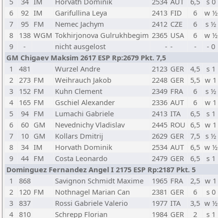
5
34
IM
Horvath Dominik
2534
AUT
6,5
s 0
6
92
IM
Garifullina Leya
2413
FID
6
w ½
7
95
FM
Nemec Jachym
2412
CZE
6
s ½
8
138
WGM
Tokhirjonova Gulrukhbegim
2365
USA
6
w ½
9
-
nicht ausgelost
-
-
-
- 0
GM Chigaev Maksim 2617 ESP Rp:2679 Pkt. 7,5
1
481
Wurzel Andre
2123
GER
4,5
s 1
2
273
FM
Weihrauch Jakob
2248
GER
5,5
w 1
3
152
FM
Kuhn Clement
2349
FRA
6
s ½
4
165
FM
Gschiel Alexander
2336
AUT
6
w 1
5
94
FM
Lumachi Gabriele
2413
ITA
6,5
s 1
6
60
GM
Nevednichy Vladislav
2445
ROU
6,5
w 1
7
10
GM
Kollars Dmitrij
2629
GER
7,5
s ½
8
34
IM
Horvath Dominik
2534
AUT
6,5
w ½
9
44
FM
Costa Leonardo
2479
GER
6,5
s 1
Dominguez Fernandez Angel I 2175 ESP Rp:2187 Pkt. 5
1
868
Savignon Schmidt Maxime
1965
FRA
2,5
w 1
2
120
FM
Nothnagel Marian Can
2381
GER
6
s 0
3
837
Rossi Gabriele Valerio
1977
ITA
3,5
w ½
4
810
Schrepp Florian
1984
GER
2
s 1