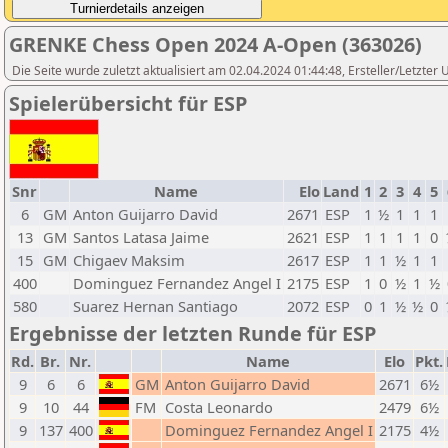
GRENKE Chess Open 2024 A-Open (363026)
Die Seite wurde zuletzt aktualisiert am 02.04.2024 01:44:48, Ersteller/Letzte
Spielerübersicht für ESP
Snr
Name
Elo
Land
1
2
3
4
5
6
GM
Anton Guijarro David
2671
ESP
1
½
1
1
1
13
GM
Santos Latasa Jaime
2621
ESP
1
1
1
1
0
15
GM
Chigaev Maksim
2617
ESP
1
1
½
1
1
400
Dominguez Fernandez Angel I
2175
ESP
1
0
½
1
½
580
Suarez Hernan Santiago
2072
ESP
0
1
½
½
0
Ergebnisse der letzten Runde für ESP
Rd.
Br.
Nr.
Name
Elo
Pkt.
9
6
6
GM
Anton Guijarro David
2671
6½
9
10
44
FM
Costa Leonardo
2479
6½
9
137
400
Dominguez Fernandez Angel I
2175
4½