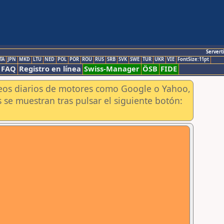
Servert
TA
JPN
MKD
LTU
NED
POL
POR
ROU
RUS
SRB
SVK
SWE
TUR
UKR
VIE
FontSize:11pt
FAQ
Registro en línea
Swiss-Manager
ÖSB
FIDE
aneos diarios de motores como Google o Yahoo,
 se muestran tras pulsar el siguiente botón: