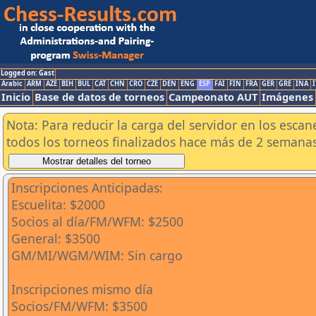
Logged on: Gast
Arabic
ARM
AZE
BIH
BUL
CAT
CHN
CRO
CZE
DEN
ENG
ESP
FAI
FIN
FRA
GER
GRE
INA
I
Inicio
Base de datos de torneos
Campeonato AUT
Imágenes
Nota: Para reducir la carga del servidor en los esc
todos los torneos finalizados hace más de 2 semanas
Inscripciones Anticipadas:
Escuelita: $2000
Socios al día/FM/WFM: $2500
General: $3500
GM/MI/WGM/WIM: Sin cargo
Inscripciones mismo día
Socios/FM/WFM: $3500