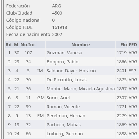
Federación
ARG
Club/Ciudad
4500
Código nacional
0
Código FIDE
161918
Fecha de nacimiento
2002
Rd.
M.
No.Ini.
Nombre
Elo
FED
1
30
107
Guzman, Vanesa
1719
ARG
2
29
74
Bonjorn, Pablo
1866
ARG
3
4
5
IM
Saldano Dayer, Horacio
2401
ESP
4
22
70
De Picciotto, Lucas
1875
ARG
5
21
76
Montiel Marin, Micaela Agustina
1857
ARG
6
8
11
GM
Sorin, Ariel
2307
ARG
7
22
99
Roman, Vicente
1771
ARG
8
9
13
FM
Perelman, Hernan
2279
ARG
9
19
72
Pacheco, Matias
1869
ARG
10
24
66
Loiberg, German
1888
ARG