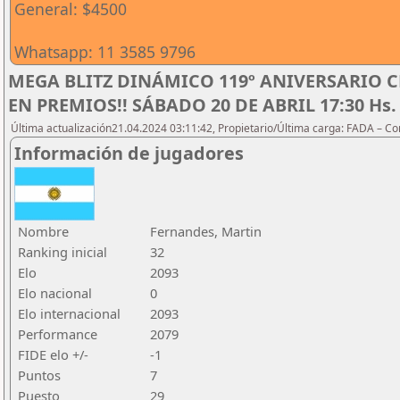
General: $4500
Whatsapp: 11 3585 9796
MEGA BLITZ DINÁMICO 119º ANIVERSARIO C
EN PREMIOS!! SÁBADO 20 DE ABRIL 17:30 Hs.
Última actualización21.04.2024 03:11:42, Propietario/Última carga: FADA – C
Información de jugadores
Nombre
Fernandes, Martin
Ranking inicial
32
Elo
2093
Elo nacional
0
Elo internacional
2093
Performance
2079
FIDE elo +/-
-1
Puntos
7
Puesto
29