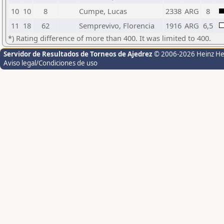
10
10
8
Cumpe, Lucas
2338
ARG
8
11
18
62
Semprevivo, Florencia
1916
ARG
6,5
*) Rating difference of more than 400. It was limited to 400.
Servidor de Resultados de Torneos de Ajedrez
© 2006-2026 Heinz H
Aviso legal/Condiciones de uso