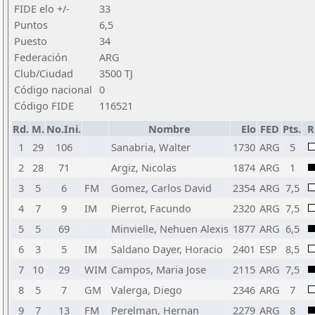
FIDE elo +/-
33
Puntos
6,5
Puesto
34
Federación
ARG
Club/Ciudad
3500 TJ
Código nacional
0
Código FIDE
116521
Rd.
M.
No.Ini.
Nombre
Elo
FED
Pts.
R
1
29
106
Sanabria, Walter
1730
ARG
5
2
28
71
Argiz, Nicolas
1874
ARG
1
3
5
6
FM
Gomez, Carlos David
2354
ARG
7,5
4
7
9
IM
Pierrot, Facundo
2320
ARG
7,5
5
5
69
Minvielle, Nehuen Alexis
1877
ARG
6,5
6
3
5
IM
Saldano Dayer, Horacio
2401
ESP
8,5
7
10
29
WIM
Campos, Maria Jose
2115
ARG
7,5
8
5
7
GM
Valerga, Diego
2346
ARG
7
9
7
13
FM
Perelman, Hernan
2279
ARG
8