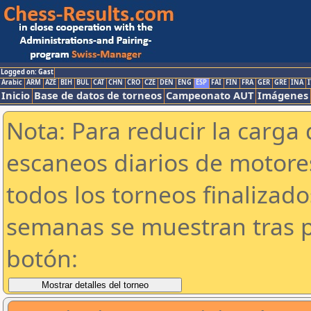
Logged on: Gast
Arabic
ARM
AZE
BIH
BUL
CAT
CHN
CRO
CZE
DEN
ENG
ESP
FAI
FIN
FRA
GER
GRE
INA
I
Inicio
Base de datos de torneos
Campeonato AUT
Imágenes
Nota: Para reducir la carga 
escaneos diarios de motor
todos los torneos finalizad
semanas se muestran tras p
botón: