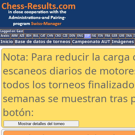
Logged on: Gast
Arabic
ARM
AZE
BIH
BUL
CAT
CHN
CRO
CZE
DEN
ENG
ESP
FAI
FIN
FRA
GER
GRE
INA
I
Inicio
Base de datos de torneos
Campeonato AUT
Imágenes
Nota: Para reducir la carga 
escaneos diarios de motor
todos los torneos finalizad
semanas se muestran tras p
botón: