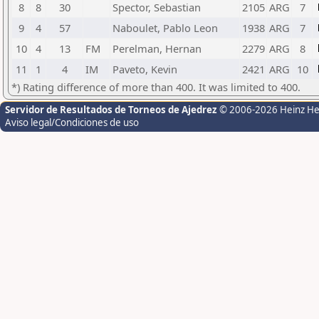
8
8
30
Spector, Sebastian
2105
ARG
7
9
4
57
Naboulet, Pablo Leon
1938
ARG
7
10
4
13
FM
Perelman, Hernan
2279
ARG
8
11
1
4
IM
Paveto, Kevin
2421
ARG
10
*) Rating difference of more than 400. It was limited to 400.
Servidor de Resultados de Torneos de Ajedrez
© 2006-2026 Heinz H
Aviso legal/Condiciones de uso