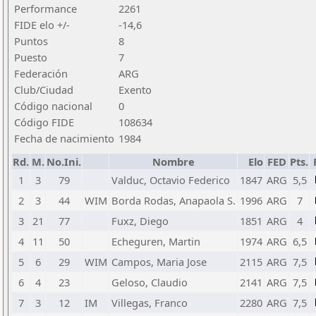
Performance
2261
FIDE elo +/-
-14,6
Puntos
8
Puesto
7
Federación
ARG
Club/Ciudad
Exento
Código nacional
0
Código FIDE
108634
Fecha de nacimiento
1984
Rd.
M.
No.Ini.
Nombre
Elo
FED
Pts.
1
3
79
Valduc, Octavio Federico
1847
ARG
5,5
2
3
44
WIM
Borda Rodas, Anapaola S.
1996
ARG
7
3
21
77
Fuxz, Diego
1851
ARG
4
4
11
50
Echeguren, Martin
1974
ARG
6,5
5
6
29
WIM
Campos, Maria Jose
2115
ARG
7,5
6
4
23
Geloso, Claudio
2141
ARG
7,5
7
3
12
IM
Villegas, Franco
2280
ARG
7,5