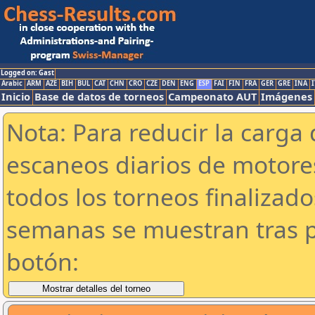
Logged on: Gast
Arabic
ARM
AZE
BIH
BUL
CAT
CHN
CRO
CZE
DEN
ENG
ESP
FAI
FIN
FRA
GER
GRE
INA
I
Inicio
Base de datos de torneos
Campeonato AUT
Imágenes
Nota: Para reducir la carga 
escaneos diarios de motor
todos los torneos finalizad
semanas se muestran tras p
botón: