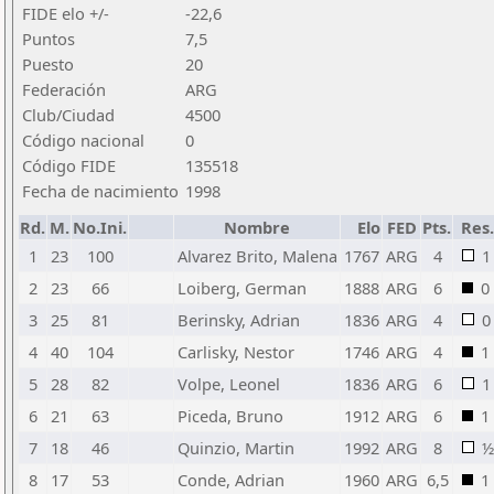
FIDE elo +/-
-22,6
Puntos
7,5
Puesto
20
Federación
ARG
Club/Ciudad
4500
Código nacional
0
Código FIDE
135518
Fecha de nacimiento
1998
Rd.
M.
No.Ini.
Nombre
Elo
FED
Pts.
Res.
1
23
100
Alvarez Brito, Malena
1767
ARG
4
1
2
23
66
Loiberg, German
1888
ARG
6
0
3
25
81
Berinsky, Adrian
1836
ARG
4
0
4
40
104
Carlisky, Nestor
1746
ARG
4
1
5
28
82
Volpe, Leonel
1836
ARG
6
1
6
21
63
Piceda, Bruno
1912
ARG
6
1
7
18
46
Quinzio, Martin
1992
ARG
8
½
8
17
53
Conde, Adrian
1960
ARG
6,5
1