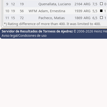
9
12
19
Quenallata, Luciano
2164
ARG
7,5
0
10
19
56
WFM
Adam, Ernestina
1939
ARG
5,5
1
11
15
72
Pacheco, Matias
1869
ARG
6,5
1
*) Rating difference of more than 400. It was limited to 400.
Servidor de Resultados de Torneos de Ajedrez
© 2006-2026 Heinz H
Aviso legal/Condiciones de uso