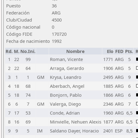
Puesto
36
Federación
ARG
Club/Ciudad
4500
Código nacional
0
Código FIDE
170720
Fecha de nacimiento
1992
Rd.
M.
No.Ini.
Nombre
Elo
FED
Pts.
R
1
22
99
Roman, Vicente
1771
ARG
5
2
22
64
Arraga, Gerardo
1906
ARG
5
3
1
1
GM
Krysa, Leandro
2495
ARG
9
4
18
68
Aberbach, Angel
1885
ARG
6
5
18
74
Bonjorn, Pablo
1866
ARG
6
6
6
7
GM
Valerga, Diego
2346
ARG
7
7
17
53
Conde, Adrian
1960
ARG
6,5
8
16
69
Minvielle, Nehuen Alexis
1877
ARG
6,5
9
9
5
IM
Saldano Dayer, Horacio
2401
ESP
8,5