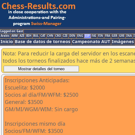
Logged on: Gast
Arabic
ARM
AZE
BIH
BUL
CAT
CHN
CRO
CZE
DEN
ENG
ESP
FAI
FIN
FRA
GER
GRE
INA
I
Inicio
Base de datos de torneos
Campeonato AUT
Imágenes
Nota: Para reducir la carga del servidor en los esc
todos los torneos finalizados hace más de 2 semanas
Inscripciones Anticipadas:
Escuelita: $2000
Socios al día/FM/WFM: $2500
General: $3500
GM/MI/WGM/WIM: Sin cargo
Inscripciones mismo día
Socios/FM/WFM: $3500