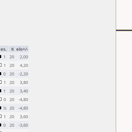
es.
K
elo+/-
1
20
2,00
1
20
4,20
0
20
-2,20
1
20
3,80
1
20
3,40
0
20
-4,80
½
20
-4,80
1
20
3,60
0
20
-3,60