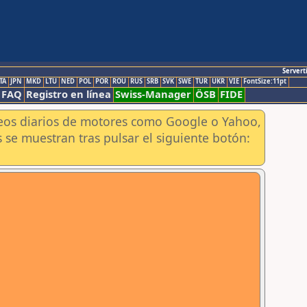
Servert
TA
JPN
MKD
LTU
NED
POL
POR
ROU
RUS
SRB
SVK
SWE
TUR
UKR
VIE
FontSize:11pt
FAQ
Registro en línea
Swiss-Manager
ÖSB
FIDE
aneos diarios de motores como Google o Yahoo,
 se muestran tras pulsar el siguiente botón: