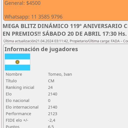
General: $4500
Whatsapp: 11 3585 9796
MEGA BLITZ DINÁMICO 119º ANIVERSARIO C
EN PREMIOS!! SÁBADO 20 DE ABRIL 17:30 Hs.
Última actualización21.04.2024 03:11:42, Propietario/Última carga: FADA – C
Información de jugadores
Nombre
Tomeo, Ivan
Título
CM
Ranking inicial
24
Elo
2140
Elo nacional
0
Elo internacional
2140
Performance
2123
FIDE elo +/-
-2,4
Puntos
6,5