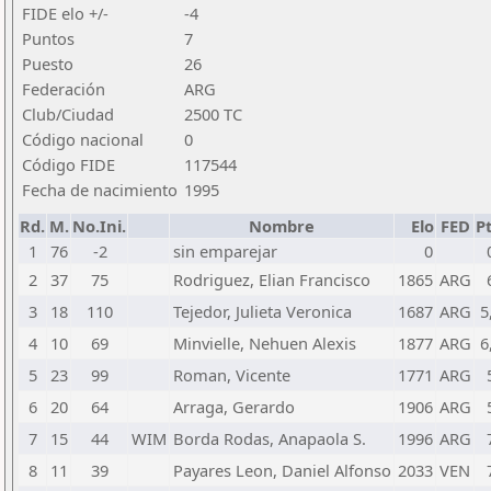
FIDE elo +/-
-4
Puntos
7
Puesto
26
Federación
ARG
Club/Ciudad
2500 TC
Código nacional
0
Código FIDE
117544
Fecha de nacimiento
1995
Rd.
M.
No.Ini.
Nombre
Elo
FED
Pt
1
76
-2
sin emparejar
0
2
37
75
Rodriguez, Elian Francisco
1865
ARG
3
18
110
Tejedor, Julieta Veronica
1687
ARG
5
4
10
69
Minvielle, Nehuen Alexis
1877
ARG
6
5
23
99
Roman, Vicente
1771
ARG
6
20
64
Arraga, Gerardo
1906
ARG
7
15
44
WIM
Borda Rodas, Anapaola S.
1996
ARG
8
11
39
Payares Leon, Daniel Alfonso
2033
VEN