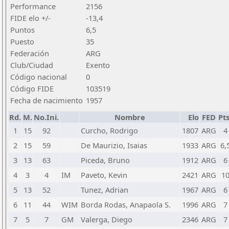
Performance
2156
FIDE elo +/-
-13,4
Puntos
6,5
Puesto
35
Federación
ARG
Club/Ciudad
Exento
Código nacional
0
Código FIDE
103519
Fecha de nacimiento
1957
Rd.
M.
No.Ini.
Nombre
Elo
FED
Pts
1
15
92
Curcho, Rodrigo
1807
ARG
4
2
15
59
De Maurizio, Isaias
1933
ARG
6,
3
13
63
Piceda, Bruno
1912
ARG
6
4
3
4
IM
Paveto, Kevin
2421
ARG
1
5
13
52
Tunez, Adrian
1967
ARG
6
6
11
44
WIM
Borda Rodas, Anapaola S.
1996
ARG
7
7
5
7
GM
Valerga, Diego
2346
ARG
7