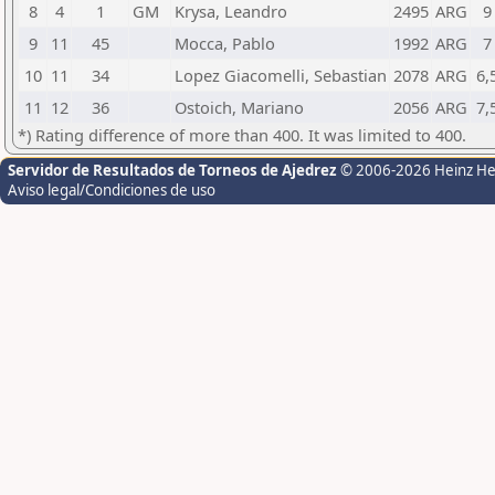
8
4
1
GM
Krysa, Leandro
2495
ARG
9
9
11
45
Mocca, Pablo
1992
ARG
7
10
11
34
Lopez Giacomelli, Sebastian
2078
ARG
6,
11
12
36
Ostoich, Mariano
2056
ARG
7,
*) Rating difference of more than 400. It was limited to 400.
Servidor de Resultados de Torneos de Ajedrez
© 2006-2026 Heinz H
Aviso legal/Condiciones de uso