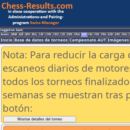
Logged on: Gast
Arabic
ARM
AZE
BIH
BUL
CAT
CHN
CRO
CZE
DEN
ENG
ESP
FAI
FIN
FRA
GER
GRE
INA
I
Inicio
Base de datos de torneos
Campeonato AUT
Imágenes
Nota: Para reducir la carga 
escaneos diarios de motor
todos los torneos finalizad
semanas se muestran tras p
botón: