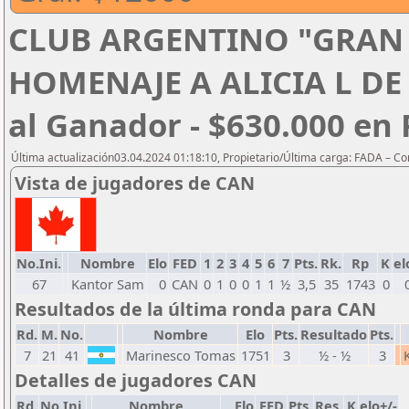
CLUB ARGENTINO "GRAN
HOMENAJE A ALICIA L DE
al Ganador - $630.000 en
Última actualización03.04.2024 01:18:10, Propietario/Última carga: FADA – C
Vista de jugadores de CAN
No.Ini.
Nombre
Elo
FED
1
2
3
4
5
6
7
Pts.
Rk.
Rp
K
el
67
Kantor Sam
0
CAN
0
1
0
0
1
1
½
3,5
35
1743
0
Resultados de la última ronda para CAN
Rd.
M.
No.
Nombre
Elo
Pts.
Resultado
Pts.
7
21
41
Marinesco Tomas
1751
3
½ - ½
3
Detalles de jugadores CAN
Rd.
No.Ini.
Nombre
Elo
FED
Pts.
Res.
K
elo+/-