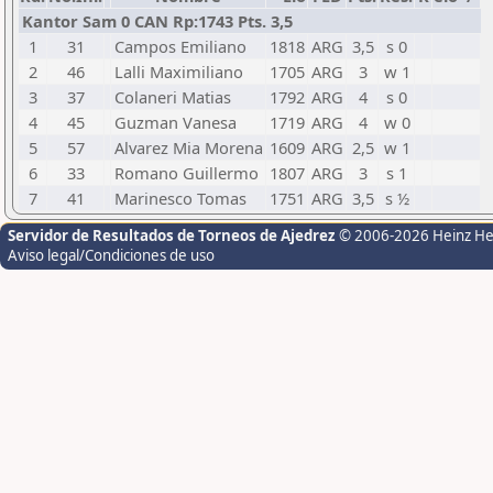
Kantor Sam 0 CAN Rp:1743 Pts. 3,5
1
31
Campos Emiliano
1818
ARG
3,5
s 0
2
46
Lalli Maximiliano
1705
ARG
3
w 1
3
37
Colaneri Matias
1792
ARG
4
s 0
4
45
Guzman Vanesa
1719
ARG
4
w 0
5
57
Alvarez Mia Morena
1609
ARG
2,5
w 1
6
33
Romano Guillermo
1807
ARG
3
s 1
7
41
Marinesco Tomas
1751
ARG
3,5
s ½
Servidor de Resultados de Torneos de Ajedrez
© 2006-2026 Heinz H
Aviso legal/Condiciones de uso