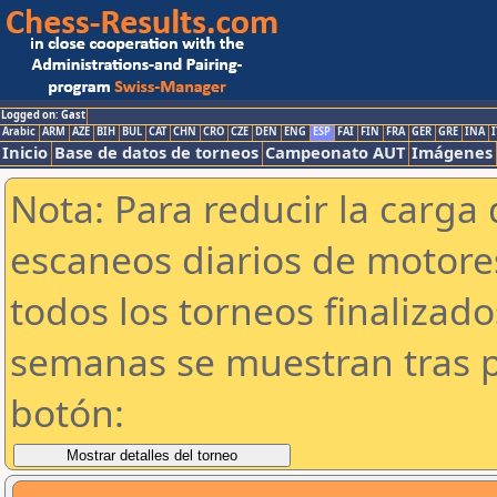
Logged on: Gast
Arabic
ARM
AZE
BIH
BUL
CAT
CHN
CRO
CZE
DEN
ENG
ESP
FAI
FIN
FRA
GER
GRE
INA
I
Inicio
Base de datos de torneos
Campeonato AUT
Imágenes
Nota: Para reducir la carga 
escaneos diarios de motor
todos los torneos finalizad
semanas se muestran tras p
botón: