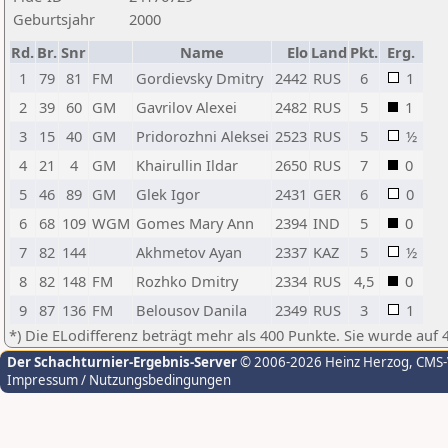
Geburtsjahr
2000
Rd.
Br.
Snr
Name
Elo
Land
Pkt.
Erg.
1
79
81
FM
Gordievsky Dmitry
2442
RUS
6
1
2
39
60
GM
Gavrilov Alexei
2482
RUS
5
1
3
15
40
GM
Pridorozhni Aleksei
2523
RUS
5
½
4
21
4
GM
Khairullin Ildar
2650
RUS
7
0
5
46
89
GM
Glek Igor
2431
GER
6
0
6
68
109
WGM
Gomes Mary Ann
2394
IND
5
0
7
82
144
Akhmetov Ayan
2337
KAZ
5
½
8
82
148
FM
Rozhko Dmitry
2334
RUS
4,5
0
9
87
136
FM
Belousov Danila
2349
RUS
3
1
*) Die ELodifferenz beträgt mehr als 400 Punkte. Sie wurde auf 
Der Schachturnier-Ergebnis-Server
© 2006-2026 Heinz Herzog
, CMS
Impressum / Nutzungsbedingungen