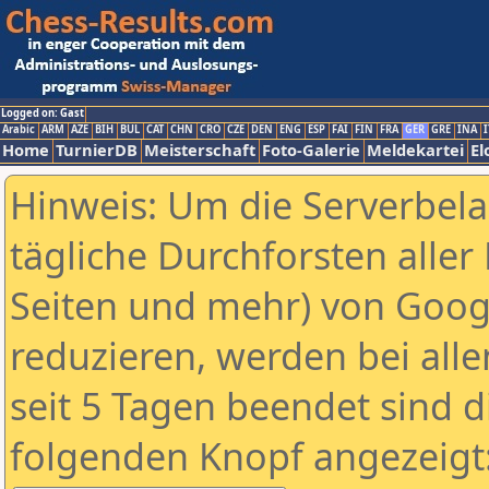
Logged on: Gast
Arabic
ARM
AZE
BIH
BUL
CAT
CHN
CRO
CZE
DEN
ENG
ESP
FAI
FIN
FRA
GER
GRE
INA
I
Home
TurnierDB
Meisterschaft
Foto-Galerie
Meldekartei
El
Hinweis: Um die Serverbel
tägliche Durchforsten aller 
Seiten und mehr) von Goog
reduzieren, werden bei alle
seit 5 Tagen beendet sind d
folgenden Knopf angezeigt