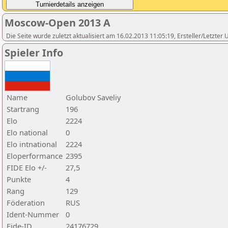
Moscow-Open 2013 A
Die Seite wurde zuletzt aktualisiert am 16.02.2013 11:05:19, Ersteller/Letzte
Spieler Info
Name
Golubov Saveliy
Startrang
196
Elo
2224
Elo national
0
Elo intnational
2224
Eloperformance
2395
FIDE Elo +/-
27,5
Punkte
4
Rang
129
Föderation
RUS
Ident-Nummer
0
Fide-ID
24176729