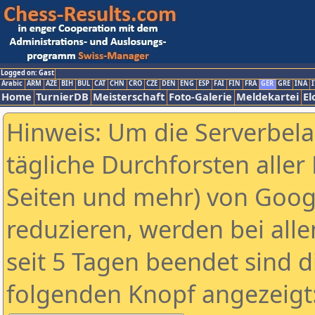
Logged on: Gast
Arabic
ARM
AZE
BIH
BUL
CAT
CHN
CRO
CZE
DEN
ENG
ESP
FAI
FIN
FRA
GER
GRE
INA
I
Home
TurnierDB
Meisterschaft
Foto-Galerie
Meldekartei
El
Hinweis: Um die Serverbel
tägliche Durchforsten aller 
Seiten und mehr) von Goog
reduzieren, werden bei alle
seit 5 Tagen beendet sind d
folgenden Knopf angezeigt