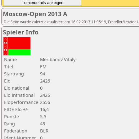
Moscow-Open 2013 A
Die Seite wurde zuletzt aktualisiert am 16.02.2013 11:05:19, Ersteller/Letzte
Spieler Info
Name
Meribanov Vitaly
Titel
FM
Startrang
94
Elo
2426
Elo national
0
Elo intnational
2426
Eloperformance
2556
FIDE Elo +/-
16,4
Punkte
5,5
Rang
48
Föderation
BLR
Ident-Nummer
0