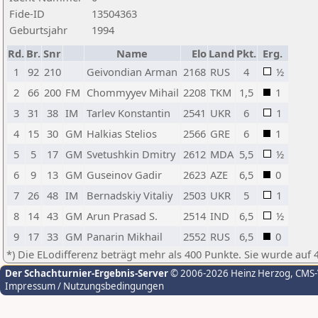
Fide-ID
13504363
Geburtsjahr
1994
Rd.
Br.
Snr
Name
Elo
Land
Pkt.
Erg.
1
92
210
Geivondian Arman
2168
RUS
4
½
2
66
200
FM
Chommyyev Mihail
2208
TKM
1,5
1
3
31
38
IM
Tarlev Konstantin
2541
UKR
6
1
4
15
30
GM
Halkias Stelios
2566
GRE
6
1
5
5
17
GM
Svetushkin Dmitry
2612
MDA
5,5
½
6
9
13
GM
Guseinov Gadir
2623
AZE
6,5
0
7
26
48
IM
Bernadskiy Vitaliy
2503
UKR
5
1
8
14
43
GM
Arun Prasad S.
2514
IND
6,5
½
9
17
33
GM
Panarin Mikhail
2552
RUS
6,5
0
*) Die ELodifferenz beträgt mehr als 400 Punkte. Sie wurde auf 
Der Schachturnier-Ergebnis-Server
© 2006-2026 Heinz Herzog
, CMS
Impressum / Nutzungsbedingungen